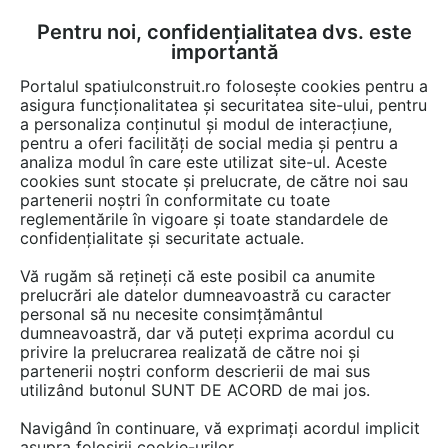
Pentru noi, confidențialitatea dvs. este
FĂ-ȚI CONT
LOGIN
importantă
CUM SE FACE
Portalul spatiulconstruit.ro folosește cookies pentru a
asigura funcționalitatea și securitatea site-ului, pentru
a personaliza conținutul și modul de interacțiune,
pentru a oferi facilități de social media și pentru a
analiza modul în care este utilizat site-ul. Aceste
EȘTI AICI:
Forum discuții
Curte, gradina, amenajari exterioare
cookies sunt stocate și prelucrate, de către noi sau
Gratare, barbeque, bucatarie de vara
partenerii noștri în conformitate cu toate
reglementările în vigoare și toate standardele de
confidențialitate și securitate actuale.
Vă rugăm să rețineți că este posibil ca anumite
prelucrări ale datelor dumneavoastră cu caracter
personal să nu necesite consimțământul
Semineu in curte
dumneavoastră, dar vă puteți exprima acordul cu
privire la prelucrarea realizată de către noi și
partenerii noștri conform descrierii de mai sus
utilizând butonul SUNT DE ACORD de mai jos.
Urmăreşte această discuţie
Navigând în continuare, vă exprimați acordul implicit
asupra folosirii cookie-urilor.