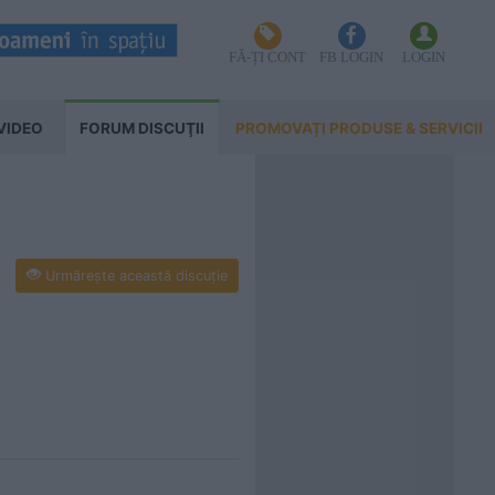
FĂ-ȚI CONT
FB LOGIN
LOGIN
VIDEO
FORUM DISCUŢII
PROMOVAȚI PRODUSE & SERVICII
Urmăreşte această discuţie