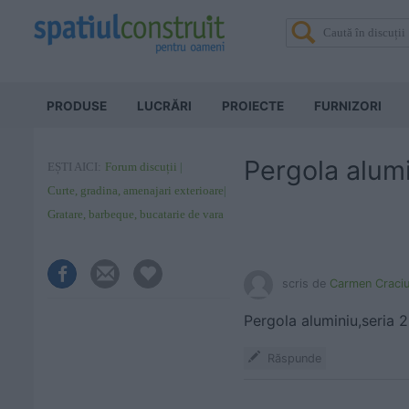
PRODUSE
LUCRĂRI
PROIECTE
FURNIZORI
Pergola alum
EȘTI AICI:
Forum discuții
Curte, gradina, amenajari exterioare
Gratare, barbeque, bucatarie de vara
scris de
Carmen Craci
Pergola aluminiu,seria
Răspunde