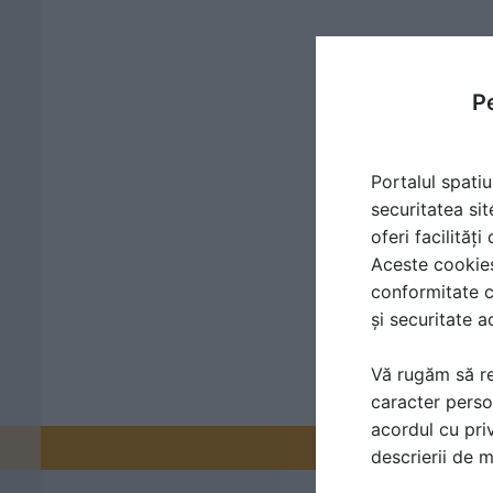
Pe
Portalul spatiu
securitatea sit
oferi facilităț
Aceste cookies 
conformitate c
și securitate a
Vă rugăm să re
caracter perso
acordul cu priv
Promovați-v
descrierii de 