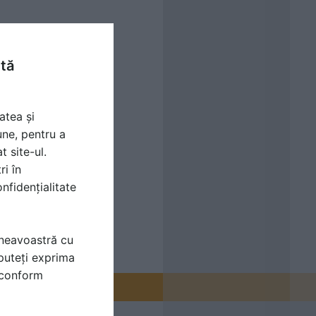
ntă
atea și
une, pentru a
t site-ul.
ri în
nfidențialitate
mneavoastră cu
puteți exprima
i conform