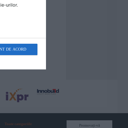
e-urilor.
NT DE ACORD
Toate categoriile
Promovați-vă