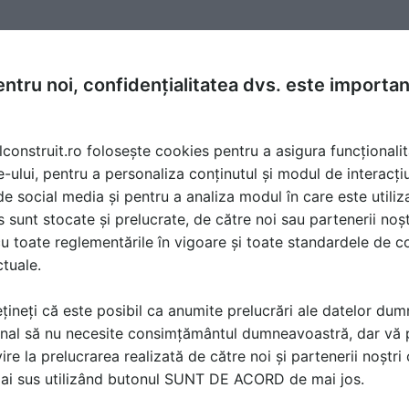
ntru noi, confidențialitatea dvs. este importa
lconstruit.ro folosește cookies pentru a asigura funcționalit
e-ului, pentru a personaliza conținutul și modul de interacți
i de social media și pentru a analiza modul în care este utiliza
sunt stocate și prelucrate, de către noi sau partenerii noșt
u toate reglementările în vigoare și toate standardele de co
ctuale.
țineți că este posibil ca anumite prelucrări ale datelor du
nal să nu necesite consimțământul dumneavoastră, dar vă 
ire la prelucrarea realizată de către noi și partenerii noștr
ă produsele și serviciile pe SpatiulConstruit.ro!
mai sus utilizând butonul SUNT DE ACORD de mai jos.