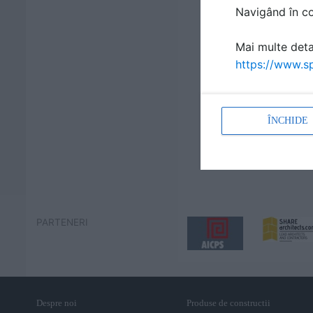
Navigând în con
Mai multe detal
https://www.sp
ÎNCHIDE
PARTENERI
Despre noi
Produse de constructii