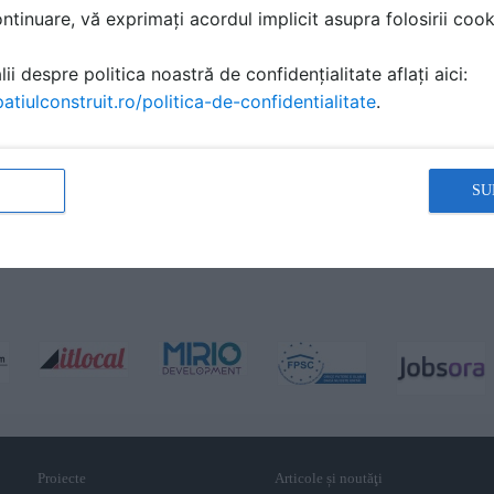
tinuare, vă exprimați acordul implicit asupra folosirii cooki
ii despre politica noastră de confidențialitate aflați aici:
atiulconstruit.ro/politica-de-confidentialitate
.
SU
Proiecte
Articole și noutăţi