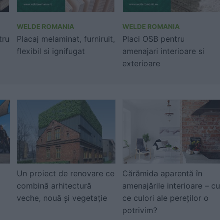
WELDE ROMANIA
WELDE ROMANIA
tru
Placaj melaminat, furniruit,
Placi OSB pentru
flexibil si ignifugat
amenajari interioare si
exterioare
Un proiect de renovare ce
Cărămida aparentă în
combină arhitectură
amenajările interioare – cu
veche, nouă şi vegetaţie
ce culori ale pereţilor o
potrivim?