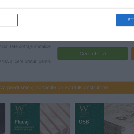
SU
costă produsele din gama de
ina, fete cofraje metalice
Cere ofertă
A și cere prețuri pentru
ă produsele și serviciile pe SpatiulConstruit.ro!