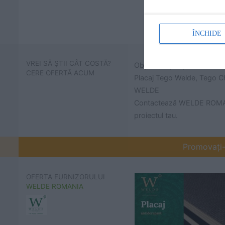
ÎNCHIDE
VREI SĂ ȘTII CÂT COSTĂ?
Obține prețuri și află cât 
CERE OFERTĂ ACUM
Placaj Tego Welde, Tego Ch
WELDE
Contactează WELDE ROMANI
proiectul tau.
Promovați-v
OFERTA FURNIZORULUI
WELDE ROMANIA