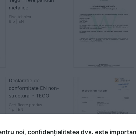
Tego - Fete panouri
metalice
Fisa tehnica
6 p | EN
Declaratie de
conformitate EN non-
structural - TEGO
Certificare produs
1 p | EN
ntru noi, confidențialitatea dvs. este importa