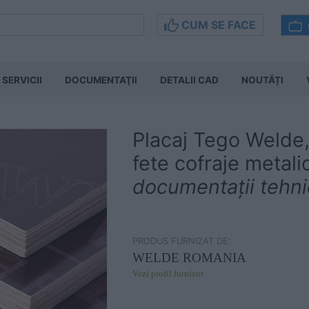
CUM SE FACE
SERVICII
DOCUMENTAŢII
DETALII CAD
NOUTĂȚI
Placaj Tego Welde
fete cofraje metal
documentații tehn
PRODUS FURNIZAT DE:
WELDE ROMANIA
Vezi profil furnizor