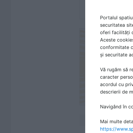
Portalul spatiu
securitatea sit
oferi facilităț
Aceste cookies 
conformitate c
și securitate a
Vă rugăm să re
caracter perso
acordul cu priv
descrierii de 
Navigând în con
Mai multe detal
https://www.sp