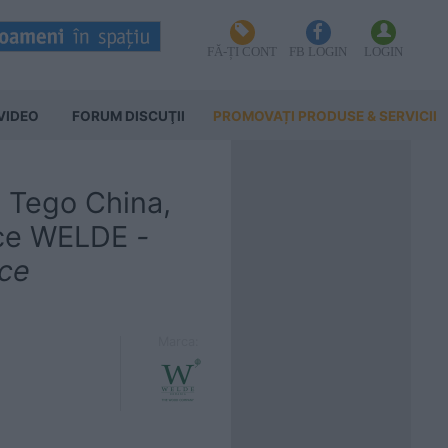
FĂ-ȚI CONT
FB LOGIN
LOGIN
VIDEO
FORUM DISCUŢII
PROMOVAȚI PRODUSE & SERVICII
, Tego China,
ice WELDE
-
ice
Marca: