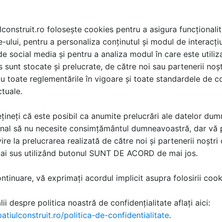
lconstruit.ro folosește cookies pentru a asigura funcționalit
e-ului, pentru a personaliza conținutul și modul de interacți
Certificat control
i de social media și pentru a analiza modul în care este utiliza
productie placaj in
sunt stocate și prelucrate, de către noi sau partenerii noșt
fabrica - TEGO
u toate reglementările în vigoare și toate standardele de co
ctuale.
Certificare produs
1 p | EN
țineți că este posibil ca anumite prelucrări ale datelor du
nal să nu necesite consimțământul dumneavoastră, dar vă 
ire la prelucrarea realizată de către noi și partenerii noștr
mai sus utilizând butonul SUNT DE ACORD de mai jos.
tinuare, vă exprimați acordul implicit asupra folosirii cooki
ii despre politica noastră de confidențialitate aflați aici:
atiulconstruit.ro/politica-de-confidentialitate
.