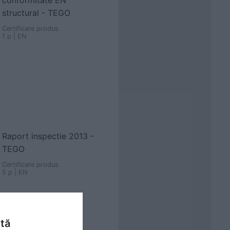
conformitate EN
structural - TEGO
Certificare produs
1 p | EN
Raport inspectie 2013 -
TEGO
Certificare produs
5 p | EN
ntă