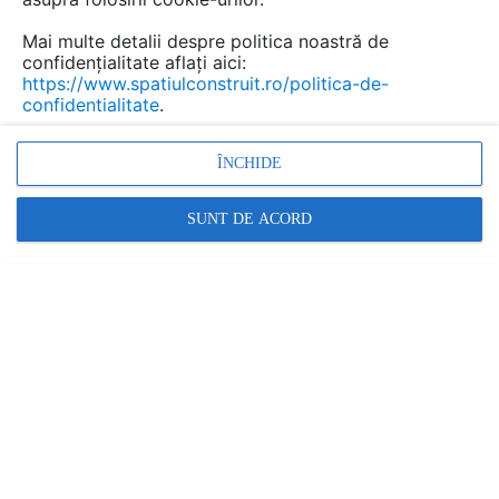
Mai multe detalii despre politica noastră de
confidențialitate aflați aici:
Placi compacte HPL pentru
https://www.spatiulconstruit.ro/politica-de-
confidentialitate
.
aplicatii interioare si exterioare
WELDE
ÎNCHIDE
Marca:
PRODUS FURNIZAT DE:
SUNT DE ACORD
WELDE ROMANIA
Vezi profil furnizor
Cere ofertă
Contactează
Descriere
Documentaţii (1)