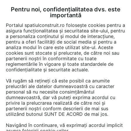
Pentru noi, confidențialitatea dvs. este
FĂ-ȚI CONT
LOGIN
importantă
CUM SE FACE
Portalul spatiulconstruit.ro folosește cookies pentru a
asigura funcționalitatea și securitatea site-ului, pentru
a personaliza conținutul și modul de interacțiune,
pentru a oferi facilități de social media și pentru a
analiza modul în care este utilizat site-ul. Aceste
Game de produse
Finisaje pereti
Semifabricate din lemn si agl
EȘTI AICI:
cookies sunt stocate și prelucrate, de către noi sau
partenerii noștri în conformitate cu toate
reglementările în vigoare și toate standardele de
confidențialitate și securitate actuale.
Vă rugăm să rețineți că este posibil ca anumite
prelucrări ale datelor dumneavoastră cu caracter
personal să nu necesite consimțământul
dumneavoastră, dar vă puteți exprima acordul cu
privire la prelucrarea realizată de către noi și
partenerii noștri conform descrierii de mai sus
utilizând butonul SUNT DE ACORD de mai jos.
Navigând în continuare, vă exprimați acordul implicit
asupra folosirii cookie-urilor.