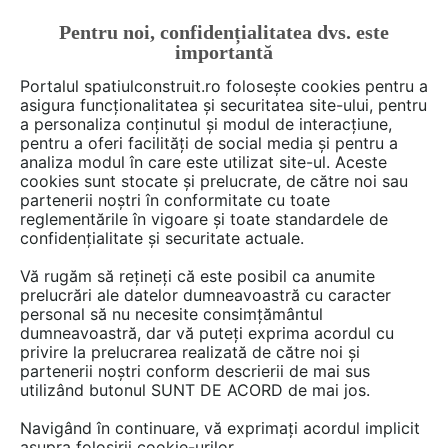
Pentru noi, confidențialitatea dvs. este
FĂ-ȚI CONT
LOGIN
importantă
CUM SE FACE
Portalul spatiulconstruit.ro folosește cookies pentru a
asigura funcționalitatea și securitatea site-ului, pentru
a personaliza conținutul și modul de interacțiune,
pentru a oferi facilități de social media și pentru a
analiza modul în care este utilizat site-ul. Aceste
cookies sunt stocate și prelucrate, de către noi sau
partenerii noștri în conformitate cu toate
Remus Chitic
reglementările în vigoare și toate standardele de
confidențialitate și securitate actuale.
Vă rugăm să rețineți că este posibil ca anumite
prelucrări ale datelor dumneavoastră cu caracter
DISCUTII
personal să nu necesite consimțământul
dumneavoastră, dar vă puteți exprima acordul cu
privire la prelucrarea realizată de către noi și
1 post
partenerii noștri conform descrierii de mai sus
utilizând butonul SUNT DE ACORD de mai jos.
Navigând în continuare, vă exprimați acordul implicit
1 - 1 din 1 post
asupra folosirii cookie-urilor.