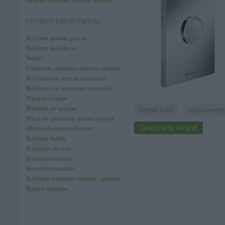
Grupuri sanitare, toalete publice
CUVINTE CHEIE/TAGURI:
Robinet spalare pisoar
Robinet spalare wc
Ventil
Furtunuri, armaturi obiecte sanitare
Robinete cu senzor electronic
Robinete cu actionare mecanica
Placa actionare
Robinet de spalare
Detalii CAD
Documentaţi
Placa de comanda spalare pisoar
Cere ofertă de preț
Modul de montaj lavoar
Robinet dublu
Robinete de colt
Instalatii sanitare
Racorduri sanitare
Robineti instalatii termice, sanitare
Baterii sanitare