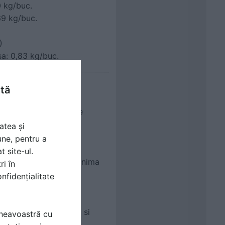
0 kg/buc.
,69 kg/buc.
)
sa: 0,83 kg/buc.
ntă
 pentru WC
CT II cu adancime de
atea și
une, pentru a
t site-ul.
orizare, presiunea minima
ri în
nfidențialitate
lare mica (economica) si
mneavoastră cu