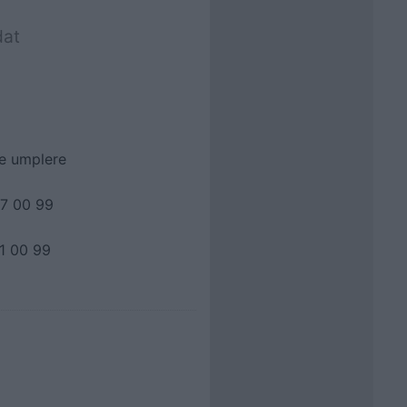
dat
de umplere
07 00 99
61 00 99