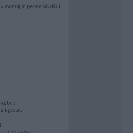
cu montaj in perete SCHELL
kg/buc.
59 kg/buc.
)
sa: 0,72 kg/buc.