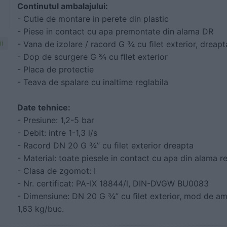
Continutul ambalajului:
- Cutie de montare in perete din plastic
- Piese in contact cu apa premontate din alama DR
- Vana de izolare / racord G ¾ cu ﬁlet exterior, dreapt
i
- Dop de scurgere G ¾ cu ﬁlet exterior
- Placa de protectie
- Teava de spalare cu inaltime reglabila
Date tehnice:
- Presiune: 1,2-5 bar
- Debit: intre 1-1,3 l/s
- Racord DN 20 G ¾” cu ﬁlet exterior dreapta
- Material: toate piesele in contact cu apa din alama r
- Clasa de zgomot: I
- Nr. certiﬁcat: PA-IX 18844/l, DIN-DVGW BU0083
- Dimensiune: DN 20 G ¾” cu ﬁlet exterior, mod de am
1,63 kg/buc.