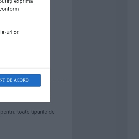
puteți exprima
i conform
e-urilor.
re intre 4,5 si 9 l
economic: 3 l
rporate
g/ buc.
NT DE ACORD
 montaj in perete
pentru toate tipurile de