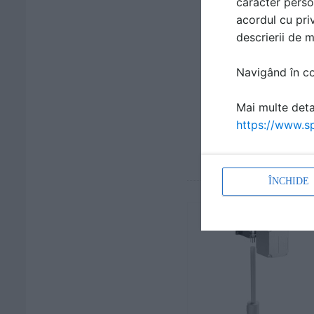
caracter perso
acordul cu priv
descrierii de 
Navigând în con
Mai multe detal
https://www.sp
ÎNCHIDE