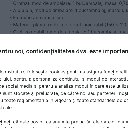
- Cromat, mod de ambalare: 1 buc/ambalaj, masa: 0,7
- Alb alpin, mod de ambalare: 1 buc/ambalaj, masa: 0
- Executie antivandalism
- Material: placa frontala din otel inoxidabil (150 x 120
- Otel inoxidabil, mod de ambalare: 1 buc/ambalaj, ma
ntru noi, confidențialitatea dvs. este importa
Placa de actionare SCHELL EDITION ECO 100
Placa de actionare pentru robinet WC SCHELL COM PA
montare mica (100-160 mm)
lconstruit.ro folosește cookies pentru a asigura funcționalit
e-ului, pentru a personaliza conținutul și modul de interacți
S
e
t finisaj
:
i de social media și pentru a analiza modul în care este utiliza
Placa de actionare WC COM PACT II cu cartus de temp
sunt stocate și prelucrate, de către noi sau partenerii noșt
dinamica a apei 1,2 bar
u toate reglementările în vigoare și toate standardele de co
ctuale.
Con
tinut ambalaj:
- Placa cu buton de actionare pentru cantitate de spa
țineți că este posibil ca anumite prelucrări ale datelor du
mare