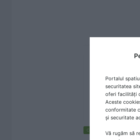
Pe
Portalul spatiu
securitatea sit
oferi facilităț
Aceste cookies 
conformitate c
și securitate a
Cere ofertă de preț
Vă rugăm să re