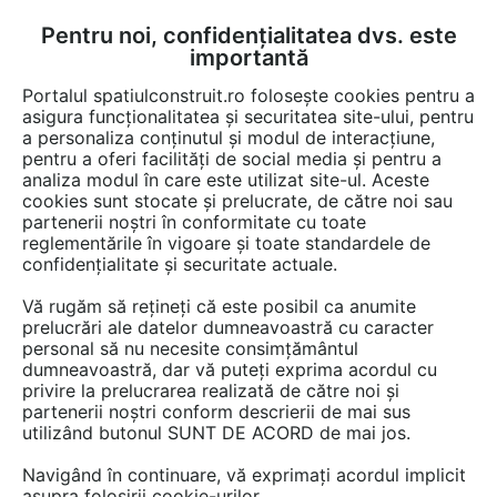
Pentru noi, confidențialitatea dvs. este
FĂ-ȚI CONT
LOGIN
importantă
CUM SE FACE
Portalul spatiulconstruit.ro folosește cookies pentru a
asigura funcționalitatea și securitatea site-ului, pentru
a personaliza conținutul și modul de interacțiune,
pentru a oferi facilități de social media și pentru a
analiza modul în care este utilizat site-ul. Aceste
Servicii
Executie lucrari speciale
Executie hidroizolatii si etans
EȘTI AICI:
cookies sunt stocate și prelucrate, de către noi sau
partenerii noștri în conformitate cu toate
reglementările în vigoare și toate standardele de
confidențialitate și securitate actuale.
Vă rugăm să rețineți că este posibil ca anumite
prelucrări ale datelor dumneavoastră cu caracter
personal să nu necesite consimțământul
dumneavoastră, dar vă puteți exprima acordul cu
privire la prelucrarea realizată de către noi și
partenerii noștri conform descrierii de mai sus
utilizând butonul SUNT DE ACORD de mai jos.
Navigând în continuare, vă exprimați acordul implicit
asupra folosirii cookie-urilor.