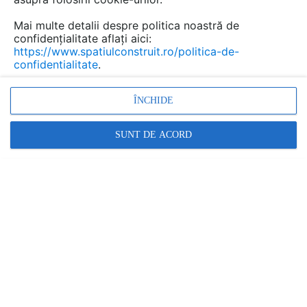
Mai multe detalii despre politica noastră de
confidențialitate aflați aici:
Hidroizolatii cu membrane
https://www.spatiulconstruit.ro/politica-de-
termosudabile pentru
confidentialitate
.
acoperisuri SASOIA
ÎNCHIDE
Marca:
SERVICIU PRESTAT DE:
SASOIA
SUNT DE ACORD
Vezi profil furnizor
Cere ofertă
Contactează
Descriere
Documentaţii (7)
Video (2)
Articole (9)
Hidroizolatii cu membrane termosudabile