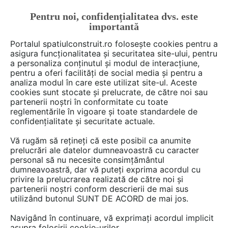
Pentru noi, confidențialitatea dvs. este
FĂ-ȚI CONT
LOGIN
importantă
CUM SE FACE
Portalul spatiulconstruit.ro folosește cookies pentru a
asigura funcționalitatea și securitatea site-ului, pentru
a personaliza conținutul și modul de interacțiune,
pentru a oferi facilități de social media și pentru a
analiza modul în care este utilizat site-ul. Aceste
cookies sunt stocate și prelucrate, de către noi sau
partenerii noștri în conformitate cu toate
RACEMI
reglementările în vigoare și toate standardele de
confidențialitate și securitate actuale.
Vă rugăm să rețineți că este posibil ca anumite
prelucrări ale datelor dumneavoastră cu caracter
DISCUTII
personal să nu necesite consimțământul
dumneavoastră, dar vă puteți exprima acordul cu
privire la prelucrarea realizată de către noi și
1 post
partenerii noștri conform descrierii de mai sus
utilizând butonul SUNT DE ACORD de mai jos.
Navigând în continuare, vă exprimați acordul implicit
1 - 1 din 1 post
asupra folosirii cookie-urilor.