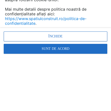
Mai multe detalii despre politica noastră de
confidențialitate aflați aici:
https://www.spatiulconstruit.ro/politica-de-
confidentialitate
.
ÎNCHIDE
SUNT DE ACORD
Sistem de etanșare cu geosintetice la Celula 3 a
Depozitului Ghizela: cum se izolează 7 hectare de
bază față de pânza freatică
Locaţie lucrare: Ghizela, judetul Timis
4 imagini
Lucrare realizată de:
INOVECO SRL