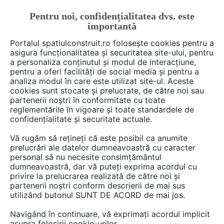
Pentru noi, confidențialitatea dvs. este
FĂ-ȚI CONT
LOGIN
importantă
CUM SE FACE
Portalul spatiulconstruit.ro folosește cookies pentru a
asigura funcționalitatea și securitatea site-ului, pentru
a personaliza conținutul și modul de interacțiune,
pentru a oferi facilități de social media și pentru a
analiza modul în care este utilizat site-ul. Aceste
Deschide filtre
cookies sunt stocate și prelucrate, de către noi sau
partenerii noștri în conformitate cu toate
reglementările în vigoare și toate standardele de
2 lucrări de tipul
geocompozite
din
confidențialitate și securitate actuale.
categoria
drumuri si poduri
Vă rugăm să rețineți că este posibil ca anumite
prelucrări ale datelor dumneavoastră cu caracter
personal să nu necesite consimțământul
dumneavoastră, dar vă puteți exprima acordul cu
privire la prelucrarea realizată de către noi și
partenerii noștri conform descrierii de mai sus
utilizând butonul SUNT DE ACORD de mai jos.
Navigând în continuare, vă exprimați acordul implicit
asupra folosirii cookie-urilor.