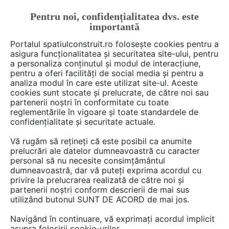
Pentru noi, confidențialitatea dvs. este
FĂ-ȚI CONT
LOGIN
importantă
CUM SE FACE
Portalul spatiulconstruit.ro folosește cookies pentru a
asigura funcționalitatea și securitatea site-ului, pentru
a personaliza conținutul și modul de interacțiune,
pentru a oferi facilități de social media și pentru a
analiza modul în care este utilizat site-ul. Aceste
Deschide filtre
cookies sunt stocate și prelucrate, de către noi sau
partenerii noștri în conformitate cu toate
reglementările în vigoare și toate standardele de
2 lucrări de tipul
geotextile
din
confidențialitate și securitate actuale.
categoria
drumuri si poduri
Vă rugăm să rețineți că este posibil ca anumite
prelucrări ale datelor dumneavoastră cu caracter
personal să nu necesite consimțământul
dumneavoastră, dar vă puteți exprima acordul cu
privire la prelucrarea realizată de către noi și
partenerii noștri conform descrierii de mai sus
utilizând butonul SUNT DE ACORD de mai jos.
Navigând în continuare, vă exprimați acordul implicit
asupra folosirii cookie-urilor.