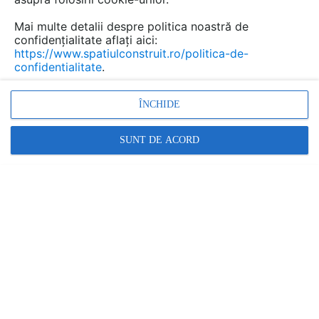
Mai multe detalii despre politica noastră de
confidențialitate aflați aici:
https://www.spatiulconstruit.ro/politica-de-
confidentialitate
.
ÎNCHIDE
SUNT DE ACORD
Sistem de etanșare cu geosintetice la Celula 3 a
Depozitului Ghizela: cum se izolează 7 hectare de
bază față de pânza freatică
Locaţie lucrare: Ghizela, judetul Timis
4 imagini
Lucrare realizată de:
INOVECO SRL