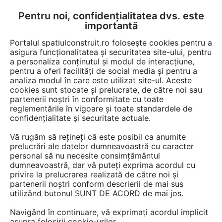
Pentru noi, confidențialitatea dvs. este
FĂ-ȚI CONT
LOGIN
importantă
CUM SE FACE
Portalul spatiulconstruit.ro folosește cookies pentru a
asigura funcționalitatea și securitatea site-ului, pentru
a personaliza conținutul și modul de interacțiune,
pentru a oferi facilități de social media și pentru a
analiza modul în care este utilizat site-ul. Aceste
EȘTI AICI:
Forum discuții
Constructii, santier, utilaje
Drumuri si poduri
cookies sunt stocate și prelucrate, de către noi sau
partenerii noștri în conformitate cu toate
reglementările în vigoare și toate standardele de
confidențialitate și securitate actuale.
Vă rugăm să rețineți că este posibil ca anumite
prelucrări ale datelor dumneavoastră cu caracter
FELICITARI !
personal să nu necesite consimțământul
dumneavoastră, dar vă puteți exprima acordul cu
privire la prelucrarea realizată de către noi și
partenerii noștri conform descrierii de mai sus
Urmăreşte această discuţie
utilizând butonul SUNT DE ACORD de mai jos.
Navigând în continuare, vă exprimați acordul implicit
Discuţie pornită la articolul:
asupra folosirii cookie-urilor.