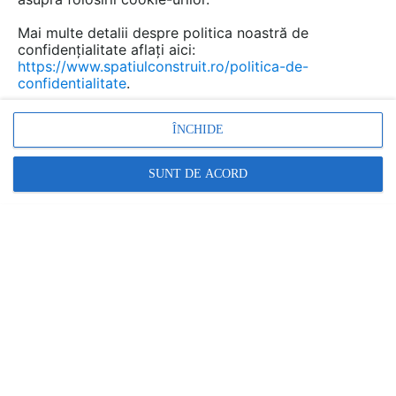
Care este rostul rosturilor
Mai multe detalii despre politica noastră de
de dilatatie si de ce nu ar
confidențialitate aflați aici:
trebui sub nicio forma sa
https://www.spatiulconstruit.ro/politica-de-
le astupam
confidentialitate
.
Detalii
ÎNCHIDE
SUNT DE ACORD
scris de
Dan Bejan
la data 02 May 2019, 15:32
felicitari pentru abordarea unui imens domeniu al
profilelor de rost în general ,fie ca ele sunt pentru
poduri sau construcții civile sau industriale.
Din articol mi-a placut remarca podul este o structura
vie și daca numai această idee rămîne dupa
pargurgerea acestui articol e bine!!!
Apoi oricine de pe planeta aceasta trebuie să înțeleagă
că ROSTURILE NU SE BLOCHEAZA nici pentru trecerea