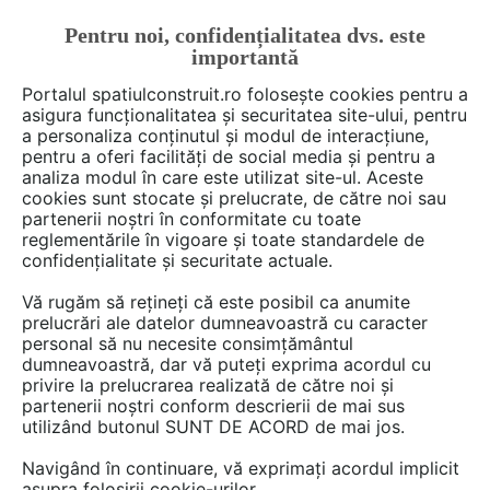
Pentru noi, confidențialitatea dvs. este
FĂ-ȚI CONT
LOGIN
importantă
CUM SE FACE
Portalul spatiulconstruit.ro folosește cookies pentru a
asigura funcționalitatea și securitatea site-ului, pentru
a personaliza conținutul și modul de interacțiune,
pentru a oferi facilități de social media și pentru a
analiza modul în care este utilizat site-ul. Aceste
Deschide filtre
cookies sunt stocate și prelucrate, de către noi sau
partenerii noștri în conformitate cu toate
reglementările în vigoare și toate standardele de
1 gamă
cu 3 produse în categoria
confidențialitate și securitate actuale.
Placari din lemn, hpl, fibrociment
Vă rugăm să rețineți că este posibil ca anumite
prelucrări ale datelor dumneavoastră cu caracter
personal să nu necesite consimțământul
dumneavoastră, dar vă puteți exprima acordul cu
privire la prelucrarea realizată de către noi și
partenerii noștri conform descrierii de mai sus
utilizând butonul SUNT DE ACORD de mai jos.
Navigând în continuare, vă exprimați acordul implicit
asupra folosirii cookie-urilor.