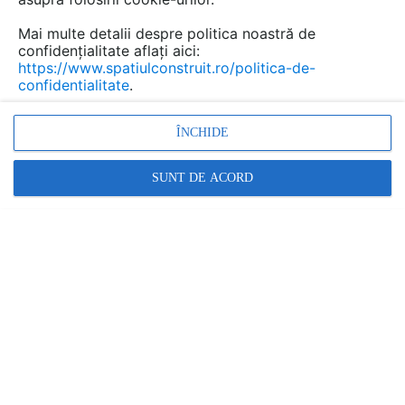
Mai multe detalii despre politica noastră de
confidențialitate aflați aici:
https://www.spatiulconstruit.ro/politica-de-
confidentialitate
.
ÎNCHIDE
SUNT DE ACORD
Placi de fibrociment Cementex pentru finisaje exterioare si
interioare SINIAT
SINIAT
În această gamă:
3 documentații
3 produse
1 video