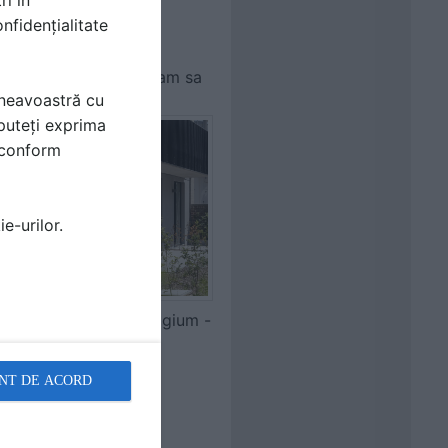
nfidențialitate
 multe detalii, va rugam sa
mneavoastră cu
puteți exprima
i conform
e-urilor.
esidential Wemmel, Belgium -
LT20
NT DE ACORD