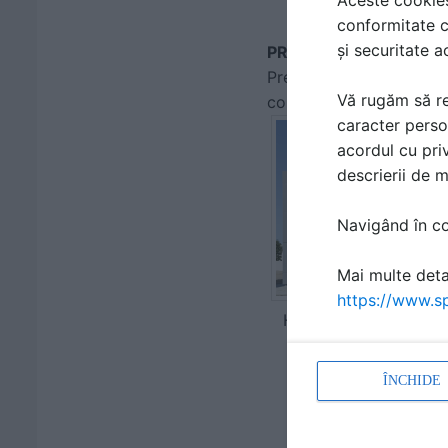
conformitate c
și securitate a
PROIECTE DE REFERIN
Prezentam mai jos catev
Vă rugăm să re
contactati echipa locala
caracter perso
acordul cu priv
descrierii de 
Navigând în con
Mai multe detal
https://www.sp
Hydra Parking House
LT20
ÎNCHIDE