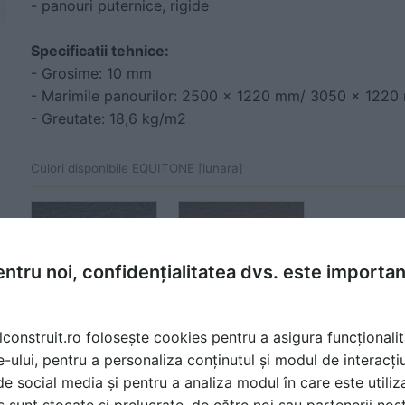
- panouri puternice, rigide
Specificatii tehnice:
- Grosime: 10 mm
- Marimile panourilor: 2500 x 1220 mm/ 3050 x 122
- Greutate: 18,6 kg/m2
Culori disponibile EQUITONE [lunara]
ntru noi, confidențialitatea dvs. este importa
lconstruit.ro folosește cookies pentru a asigura funcționalit
LA20
LA60
e-ului, pentru a personaliza conținutul și modul de interacți
i de social media și pentru a analiza modul în care este utiliza
sunt stocate și prelucrate, de către noi sau partenerii noșt