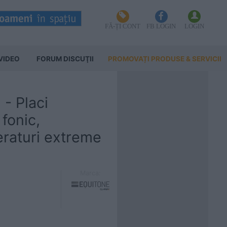
FĂ-ȚI CONT
FB LOGIN
LOGIN
VIDEO
FORUM DISCUŢII
PROMOVAȚI PRODUSE & SERVICII
- Placi
 fonic,
eraturi extreme
Marca: