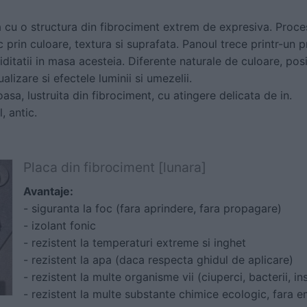
a cu o structura din fibrociment extrem de expresiva. Proce
c prin culoare, textura si suprafata. Panoul trece printr-un 
itatii in masa acesteia. Diferente naturale de culoare, pos
alizare si efectele luminii si umezelii.
asa, lustruita din fibrociment, cu atingere delicata de in.
, antic.
Placa din fibrociment [lunara]
Avantaje:
- siguranta la foc (fara aprindere, fara propagare)
- izolant fonic
- rezistent la temperaturi extreme si inghet
- rezistent la apa (daca respecta ghidul de aplicare)
- rezistent la multe organisme vii (ciuperci, bacterii, ins
- rezistent la multe substante chimice ecologic, fara e