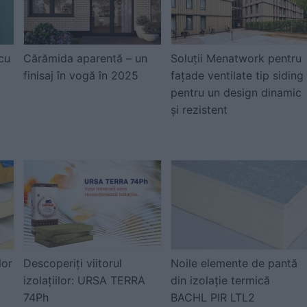
cu
Cărămida aparentă – un
Soluții Menatwork pentru
finisaj în vogă în 2025
fațade ventilate tip siding
pentru un design dinamic
și rezistent
lor
Descoperiți viitorul
Noile elemente de pantă
izolațiilor: URSA TERRA
din izolație termică
74Ph
BACHL PIR LTL2