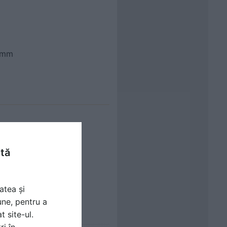
0 mm
ntă
atea și
une, pentru a
t site-ul.
ri în