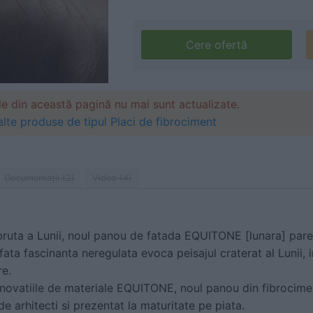
Cere ofertă
le din această pagină nu mai sunt actualizate.
alte produse de tipul Placi de fibrociment
Documentaţii (2)
Video (4)
bruta a Lunii, noul panou de fatada EQUITONE [lunara] pare a
ata fascinanta neregulata evoca peisajul craterat al Lunii, i
re.
e inovatiile de materiale EQUITONE, noul panou din fibrocim
de arhitecti si prezentat la maturitate pe piata.