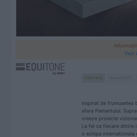
Informații
Vezi 
Descriere
Imagini (21)
Inspirat de frumusetea 
afara Pamantului. Supraf
creeze proiecte viziona
La fel ca fiecare dintr
o echipa internationala 