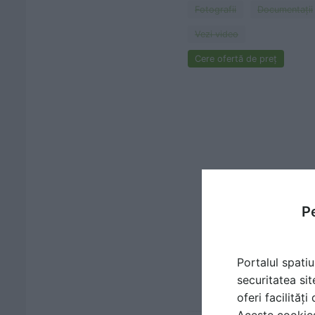
Fotografii
Documentaţii
Vezi video
Cere ofertă de preț
Pe
Portalul spatiu
securitatea sit
oferi facilităț
Aceste cookies 