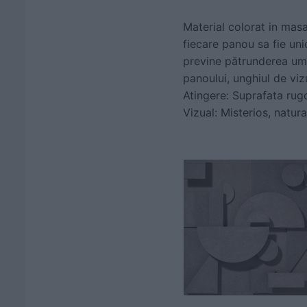
Material colorat in mas
fiecare panou sa fie uni
previne pătrunderea umid
panoului, unghiul de vizu
Atingere: Suprafata rugo
Vizual: Misterios, natural