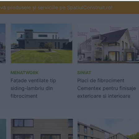
ă produsele și serviciile pe SpatiulConstruit.ro!
MENATWORK
SINIAT
Fațade ventilate tip
Placi de fibrociment
siding-lambriu din
Cementex pentru finisaje
fibrociment
exterioare si interioare