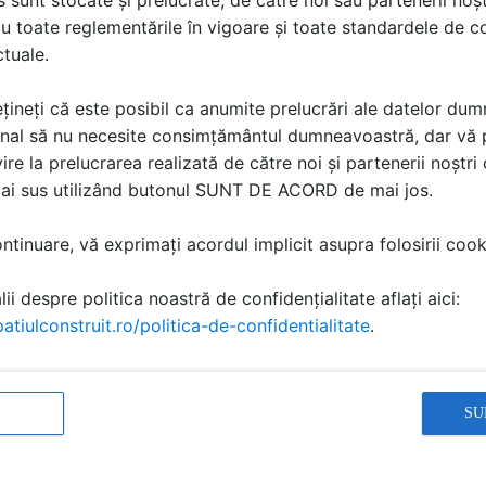
u toate reglementările în vigoare și toate standardele de co
ctuale.
TA
a dintre lucrarile de referinta EQUITONE LINEA. Pentru mai
țineți că este posibil ca anumite prelucrări ale datelor du
.
nal să nu necesite consimțământul dumneavoastră, dar vă 
ire la prelucrarea realizată de către noi și partenerii noștr
mai sus utilizând butonul SUNT DE ACORD de mai jos.
tinuare, vă exprimați acordul implicit asupra folosirii cooki
ii despre politica noastră de confidențialitate aflați aici:
atiulconstruit.ro/politica-de-confidentialitate
.
, Denmark -
City hall Hofheim, Germany - LT60
Multi r
SU