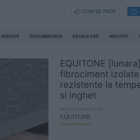
CUM SE FACE
SERVICII
DOCUMENTAŢII
DETALII CAD
NOUTĂȚI
EQUITONE [lunara] 
fibrociment izolate
rezistente la temp
si inghet
PRODUS FURNIZAT DE:
EQUITONE
Vezi profil furnizor