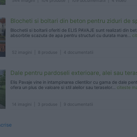
544 imagini | 104 produse | 109 documentatii | 4 video
Blocheti si boltari din beton pentru ziduri de 
Blochetii si boltarii oferiti de ELIS PAVAJE sunt realizati din be
absorbtie scazuta de apa pentru structuri cu durata mare...
ci
52 imagini | 8 produse | 4 documentatii
Dale pentru pardoseli exterioare, alei sau ter
Elis Pavaje vine in intampinarea clientilor cu gama de dale pen
ofera un plus de valoare si stil aleilor sau teraselor...
citeste m
14 imagini | 3 produse | 9 documentatii
scrise