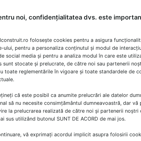
ntru noi, confidențialitatea dvs. este importa
lconstruit.ro folosește cookies pentru a asigura funcționalit
e-ului, pentru a personaliza conținutul și modul de interacți
i de social media și pentru a analiza modul în care este utiliza
sunt stocate și prelucrate, de către noi sau partenerii noșt
u toate reglementările în vigoare și toate standardele de co
ctuale.
aje oferă mai mult decât produse: pune la dispoziție inspiraț
țineți că este posibil ca anumite prelucrări ale datelor du
omplet, la cele mai înalte standarde. Printre instrumentele
nal să nu necesite consimțământul dumneavoastră, dar vă 
 care utilizatorii pot vizualiza cum ar putea arăta curtea l
ire la prelucrarea realizată de către noi și partenerii noștr
l și culoarea dorită. În plus, pe baza simulării, pot p
mai sus utilizând butonul SUNT DE ACORD de mai jos.
iectul propriu.
tinuare, vă exprimați acordul implicit asupra folosirii cooki
is Pavaje oferă și servicii avansate de proiectare în CAD, d