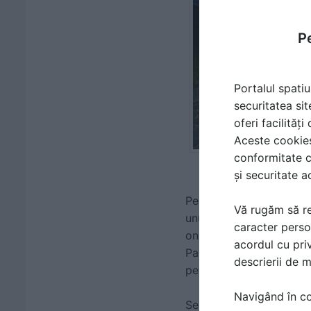
Pe
Portalul spatiu
securitatea sit
oferi facilităț
Aceste cookies 
conformitate c
și securitate a
Pentru clienți, Elis Pav
Vă rugăm să re
unui proiect realizat c
caracter perso
online interactiv, prin
acordul cu priv
Pavaje, alegând modelu
descrierii de 
personalizată pentru pro
Navigând în con
Separat de simulator, El