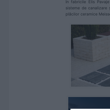
În fabricile Elis Pavaj
sisteme de canalizare ș
plăcilor ceramice Meisse