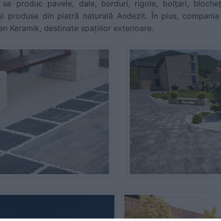
e se produc pavele, dale, borduri, rigole, bolțari, bloche
i produse din piatră naturală Andezit. În plus, compania e
n Keramik, destinate spațiilor exterioare.