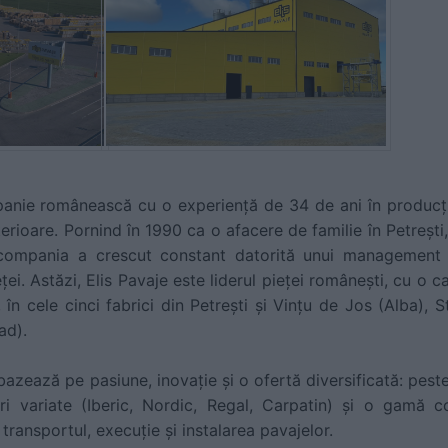
anie românească cu o experiență de 34 de ani în producția
erioare. Pornind în 1990 ca o afacere de familie în Petrești
ompania a crescut constant datorită unui management ef
ei. Astăzi, Elis Pavaje este liderul pieței românești, cu o 
în cele cinci fabrici din Petrești și Vințu de Jos (Alba), S
ad).
azează pe pasiune, inovație și o ofertă diversificată: pes
ri variate (Iberic, Nordic, Regal, Carpatin) și o gamă c
transportul, execuție și instalarea pavajelor.