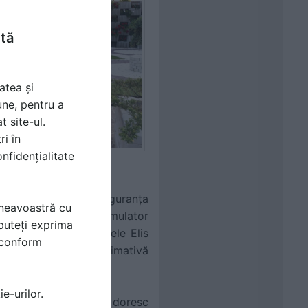
ntă
atea și
une, pentru a
t site-ul.
ri în
nfidențialitate
ie, suport tehnic și siguranța
mneavoastră cu
 utile se numără un simulator
puteți exprima
or amenajată cu pavelele Elis
i conform
rimi și o ofertă estimativă
e-urilor.
estinate celor care își doresc