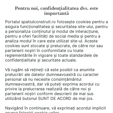
Pentru noi, confidențialitatea dvs. este
FĂ-ȚI CONT
LOGIN
importantă
CUM SE FACE
Portalul spatiulconstruit.ro folosește cookies pentru a
asigura funcționalitatea și securitatea site-ului, pentru
a personaliza conținutul și modul de interacțiune,
pentru a oferi facilități de social media și pentru a
analiza modul în care este utilizat site-ul. Aceste
Deschide filtre
cookies sunt stocate și prelucrate, de către noi sau
partenerii noștri în conformitate cu toate
reglementările în vigoare și toate standardele de
438 detalii de produs din categoria
confidențialitate și securitate actuale.
Instalatii apa / canalizare / drenaj
Vă rugăm să rețineți că este posibil ca anumite
prelucrări ale datelor dumneavoastră cu caracter
personal să nu necesite consimțământul
1 - 20 din 438
dumneavoastră, dar vă puteți exprima acordul cu
privire la prelucrarea realizată de către noi și
partenerii noștri conform descrierii de mai sus
utilizând butonul SUNT DE ACORD de mai jos.
Navigând în continuare, vă exprimați acordul implicit
asupra folosirii cookie-urilor.