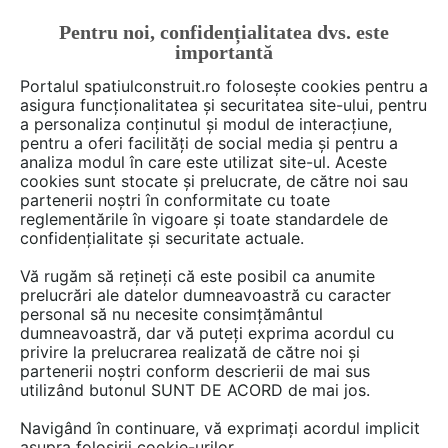
Pentru noi, confidențialitatea dvs. este
FĂ-ȚI CONT
LOGIN
importantă
CUM SE FACE
Portalul spatiulconstruit.ro folosește cookies pentru a
asigura funcționalitatea și securitatea site-ului, pentru
a personaliza conținutul și modul de interacțiune,
pentru a oferi facilități de social media și pentru a
analiza modul în care este utilizat site-ul. Aceste
Deschide filtre
cookies sunt stocate și prelucrate, de către noi sau
partenerii noștri în conformitate cu toate
reglementările în vigoare și toate standardele de
446 detalii de produs din categoria
confidențialitate și securitate actuale.
Instalatii si echipamente cladiri
Vă rugăm să rețineți că este posibil ca anumite
prelucrări ale datelor dumneavoastră cu caracter
personal să nu necesite consimțământul
1 - 20 din 446
dumneavoastră, dar vă puteți exprima acordul cu
privire la prelucrarea realizată de către noi și
partenerii noștri conform descrierii de mai sus
utilizând butonul SUNT DE ACORD de mai jos.
Navigând în continuare, vă exprimați acordul implicit
asupra folosirii cookie-urilor.