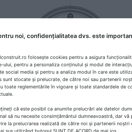
ntru noi, confidențialitatea dvs. este importa
lconstruit.ro folosește cookies pentru a asigura funcționalit
e-ului, pentru a personaliza conținutul și modul de interacți
i de social media și pentru a analiza modul în care este utiliza
sunt stocate și prelucrate, de către noi sau partenerii noșt
u toate reglementările în vigoare și toate standardele de co
ctuale.
țineți că este posibil ca anumite prelucrări ale datelor du
nal să nu necesite consimțământul dumneavoastră, dar vă 
ire la prelucrarea realizată de către noi și partenerii noștr
mai sus utilizând butonul SUNT DE ACORD de mai jos.