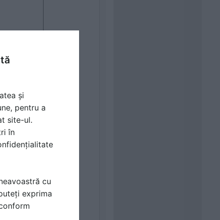
ntă
atea și
une, pentru a
t site-ul.
ri în
nfidențialitate
mneavoastră cu
puteți exprima
i conform