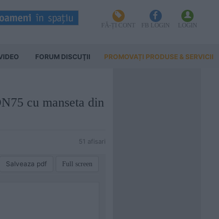
FĂ-ȚI CONT
FB LOGIN
LOGIN
VIDEO
FORUM DISCUŢII
PROMOVAȚI PRODUSE & SERVICII
 DN75 cu manseta din
51 afisari
Salveaza pdf
Full screen