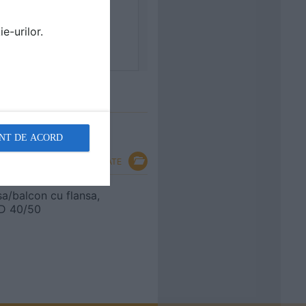
e-urilor.
NT DE ACORD
VEZI TOATE
a/balcon cu flansa,
a D 40/50