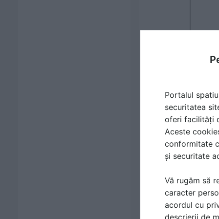
Pe
Portalul spatiu
securitatea sit
oferi facilităț
Aceste cookies 
conformitate c
și securitate a
Vă rugăm să re
caracter perso
acordul cu priv
descrierii de 