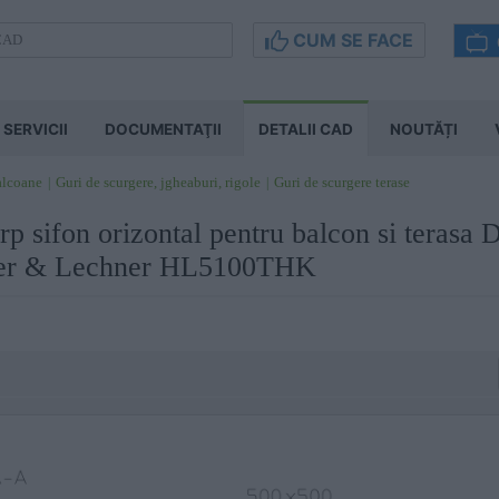
CUM SE FACE
SERVICII
DOCUMENTAŢII
DETALII CAD
NOUTĂȚI
balcoane
Guri de scurgere, jgheaburi, rigole
Guri de scurgere terase
rp sifon orizontal pentru balcon si terasa
rer & Lechner HL5100THK