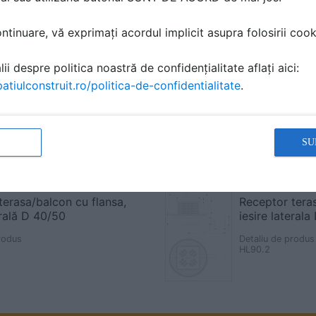
tinuare, vă exprimați acordul implicit asupra folosirii cooki
ii despre politica noastră de confidențialitate aflați aici:
atiulconstruit.ro/politica-de-confidentialitate
.
SU
terasa/balcon cu flansa,
Receptor teras
erală D 40/50
iesire lateral
rodus
Detaliu de produs
HL90.2