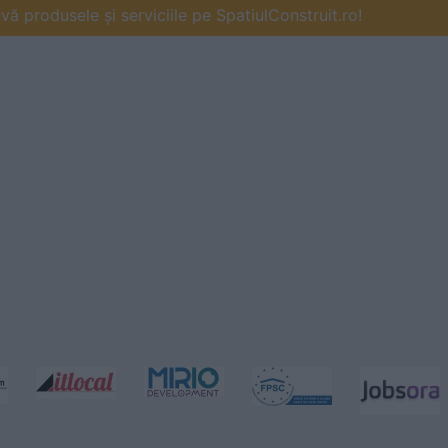
ă produsele și serviciile pe SpatiulConstruit.ro!