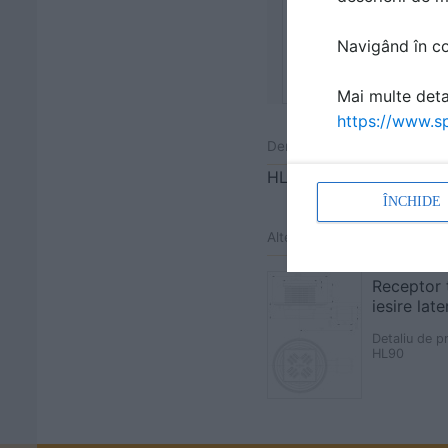
Navigând în con
Mai multe detal
https://www.sp
Denumiri comerciale
HL5100THK
ÎNCHIDE
Alte detalii cad de la gamă
Receptor 
iesire lat
Detaliu de p
HL90