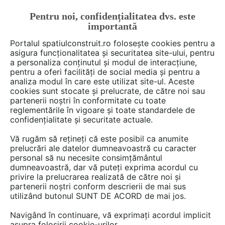
Pentru noi, confidențialitatea dvs. este
FĂ-ȚI CONT
LOGIN
importantă
CUM SE FACE
Portalul spatiulconstruit.ro folosește cookies pentru a
asigura funcționalitatea și securitatea site-ului, pentru
a personaliza conținutul și modul de interacțiune,
pentru a oferi facilități de social media și pentru a
analiza modul în care este utilizat site-ul. Aceste
Deschide filtre
cookies sunt stocate și prelucrate, de către noi sau
partenerii noștri în conformitate cu toate
reglementările în vigoare și toate standardele de
74 articole din categoria
Garduri,
confidențialitate și securitate actuale.
porti, imprejmuiri
Vă rugăm să rețineți că este posibil ca anumite
prelucrări ale datelor dumneavoastră cu caracter
personal să nu necesite consimțământul
1 - 30 din 74
dumneavoastră, dar vă puteți exprima acordul cu
privire la prelucrarea realizată de către noi și
partenerii noștri conform descrierii de mai sus
utilizând butonul SUNT DE ACORD de mai jos.
Navigând în continuare, vă exprimați acordul implicit
asupra folosirii cookie-urilor.