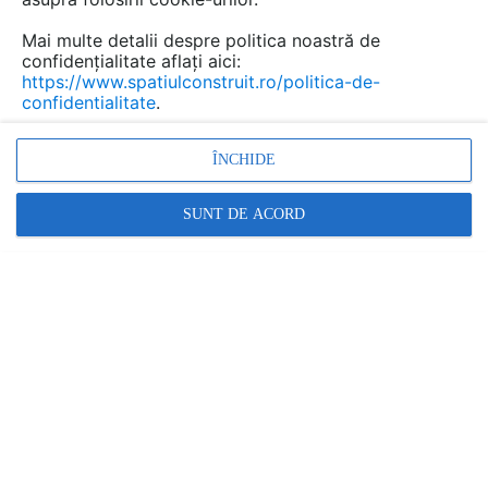
Mai multe detalii despre politica noastră de
confidențialitate aflați aici:
https://www.spatiulconstruit.ro/politica-de-
confidentialitate
.
Poarta din aluminiu CRONOS – eleganță
ÎNCHIDE
geometrică și rezistență desăvârșită
SUNT DE ACORD
ALUMGATES |
28.10.2025
Profil dreptunghiular – simetrie și stil arhitectural
Profilul dreptunghiular este elementul distinctiv al
modelului CRONOS. Prin formele sale clare și