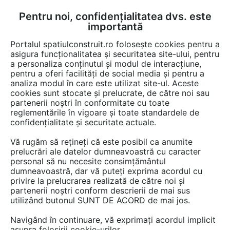
Pentru noi, confidențialitatea dvs. este
FĂ-ȚI CONT
LOGIN
importantă
CUM SE FACE
Portalul spatiulconstruit.ro folosește cookies pentru a
asigura funcționalitatea și securitatea site-ului, pentru
a personaliza conținutul și modul de interacțiune,
pentru a oferi facilități de social media și pentru a
analiza modul în care este utilizat site-ul. Aceste
EȘTI AICI:
Forum discuții
Curte, gradina, amenajari exterioare
cookies sunt stocate și prelucrate, de către noi sau
Garduri, porti, imprejmuiri
partenerii noștri în conformitate cu toate
reglementările în vigoare și toate standardele de
confidențialitate și securitate actuale.
Vă rugăm să rețineți că este posibil ca anumite
prelucrări ale datelor dumneavoastră cu caracter
personal să nu necesite consimțământul
Modul gsm bft
dumneavoastră, dar vă puteți exprima acordul cu
privire la prelucrarea realizată de către noi și
partenerii noștri conform descrierii de mai sus
utilizând butonul SUNT DE ACORD de mai jos.
Urmăreşte această discuţie
Navigând în continuare, vă exprimați acordul implicit
asupra folosirii cookie-urilor.