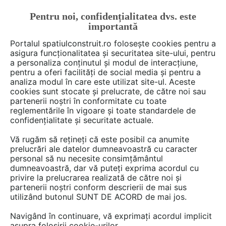
Pentru noi, confidențialitatea dvs. este
FĂ-ȚI CONT
LOGIN
importantă
CUM SE FACE
Portalul spatiulconstruit.ro folosește cookies pentru a
asigura funcționalitatea și securitatea site-ului, pentru
a personaliza conținutul și modul de interacțiune,
pentru a oferi facilități de social media și pentru a
analiza modul în care este utilizat site-ul. Aceste
De citit
Articole
Garduri, porti, imprejmuiri
EȘTI AICI:
cookies sunt stocate și prelucrate, de către noi sau
Ghid pentru alegerea
partenerii noștri în conformitate cu toate
reglementările în vigoare și toate standardele de
materialelor potrivite în
confidențialitate și securitate actuale.
construcția de porți și garduri –
Vă rugăm să rețineți că este posibil ca anumite
AlumGates
prelucrări ale datelor dumneavoastră cu caracter
personal să nu necesite consimțământul
dumneavoastră, dar vă puteți exprima acordul cu
privire la prelucrarea realizată de către noi și
Alumgates este o companie românească
partenerii noștri conform descrierii de mai sus
utilizând butonul SUNT DE ACORD de mai jos.
specializată în producția de garduri din
aluminiu. De-a lungul timpului, am primit
Navigând în continuare, vă exprimați acordul implicit
întrebări din partea clienților noștri cu privire la
asupra folosirii cookie-urilor.