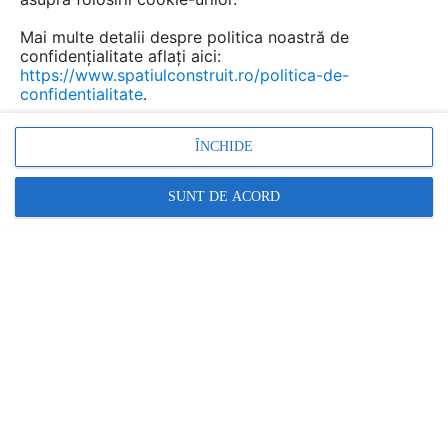
alegerea materialului potrivit pentru garduri.
Mai multe detalii despre politica noastră de
De aceea, am decis să scriem acest articol
confidențialitate aflați aici:
pentru a vă oferi o imagine de ansamblu
https://www.spatiulconstruit.ro/politica-de-
asupra avantajelor și dezavantajelor
confidentialitate
.
aluminiului și fierului.
ÎNCHIDE
SUNT DE ACORD