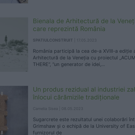
Bienala de Arhitectură de la Veneț
care reprezintă România
SPATIULCONSTRUIT
|
17.05.2023
România participă la cea de-a XVIII-a ediție 
Arhitectură de la Veneția cu proiectul „A
THERE”, ”un generator de idei,...
Un produs rezidual al industriei za
înlocui cărămizile tradiționale
Camelia Sisea |
08.05.2023
Sugarcrete este rezultatul unei colaborări înt
Grimshaw și o echipă de la University of East
furnizorul de