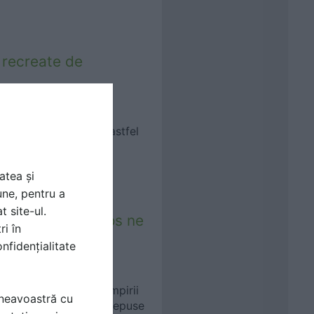
 recreate de
nt a avut ideea unui astfel
mentul de inteligență
atea și
une, pentru a
t site-ul.
âi și nuci de cocos ne
ri în
nfidențialitate
 de o parte, și al scumpirii
mneavoastră cu
ot mai multe eforturi depuse