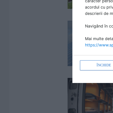
caracter perso
acordul cu priv
descrierii de 
Navigând în con
Mai multe detal
https://www.sp
ÎNCHIDE