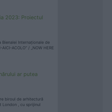
ia 2023: Proiectul
a Bienalei Internaționale de
CUM-AICI-ACOLO” / „NOW HERE
hărului ar putea
re biroul de arhitectură
 London , cu sprijinul