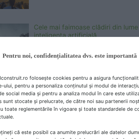
Cele mai faimoase clădiri din lume
inteligența artificială
Camelia Sisea |
05.04.2023
Pentru noi, confidențialitatea dvs. este importantă
O echipă a grupului imobiliar britanic GetAge
de exercițiu de imaginație, apelând la instru
artificială
lconstruit.ro folosește cookies pentru a asigura funcționalit
e-ului, pentru a personaliza conținutul și modul de interacți
i de social media și pentru a analiza modul în care este utiliza
Un material de construcții din lăm
sunt stocate și prelucrate, de către noi sau partenerii noșt
poate ajuta să încălzim locuințele
u toate reglementările în vigoare și toate standardele de co
ctuale.
SPATIULCONSTRUIT
|
03.04.2023
Pe fondul creșterii temperaturilor globale, pe
țineți că este posibil ca anumite prelucrări ale datelor du
energiei, pe de alta, vedem în ultimul timp t