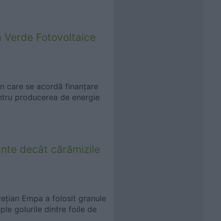
a Verde Fotovoltaice
rin care se acordă finanțare
entru producerea de energie
nte decât cărămizile
lvețian Empa a folosit granule
ple golurile dintre foile de