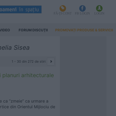
FĂ-ȚI CONT
FB LOGIN
LOGIN
VIDEO
FORUM DISCUŢII
PROMOVAȚI PRODUSE & SERVICII
elia Sisea
1 - 30 din 272 de stiri
 planuri arhitecturale
e ca ”zmeie” ca urmare a
rtice din Orientul Mijlociu de