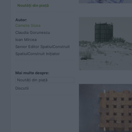
Noutăți din piață
Autor:
Camelia Sisea
Claudia Gorunescu
Ioan Mircea
Senior Editor SpatiulConstruit
SpatiulConstruit Inițiator
Mai multe despre:
Noutăți din piață
Discutii