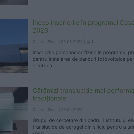
Încep înscrierile în programul Cas
2023
1
Camelia Sisea |
03.05.2023
|
Înscrierile persoanelor fizice în programul p
pentru instalarea de panouri fotovoltaice p
electrică
Cărămizi translucide mai performa
tradiționale
Camelia Sisea |
25.04.2023
Grupul de cercetare din cadrul institutului e
translucide de aerogel din siliciu pentru a um
sticlă