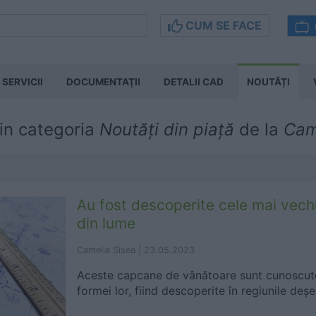
CUM SE FACE
SERVICII
DOCUMENTAŢII
DETALII CAD
NOUTĂȚI
in categoria
Noutăți din piață
de la
Cam
Au fost descoperite cele mai vechi
din lume
Camelia Sisea |
23.05.2023
Aceste capcane de vânătoare sunt cunoscut
formei lor, fiind descoperite în regiunile deșe