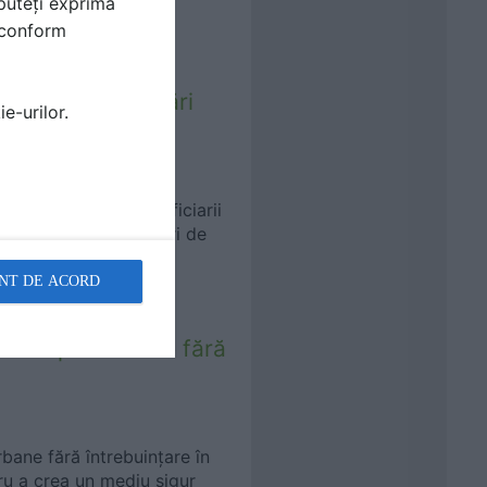
puteți exprima
i conform
e 2023. Modificări
e-urilor.
 an
e casele în care beneficiarii
ta beneficiarilor, alături de
NT DE ACORD
entru persoanele fără
bane fără întrebuințare în
ru a crea un mediu sigur