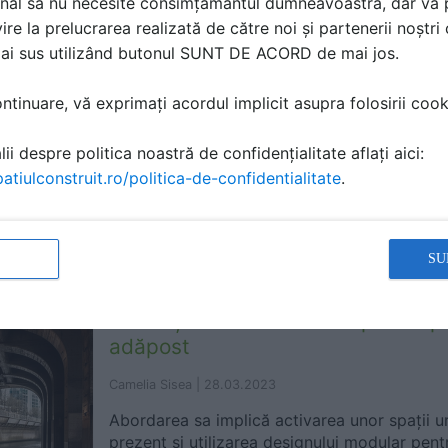
nal să nu necesite consimțământul dumneavoastră, dar vă 
în scopul găsirii unor alternative...
ire la prelucrarea realizată de către noi și partenerii noștr
mai sus utilizând butonul SUNT DE ACORD de mai jos.
Programul Casa Verde Fotovoltaic
tinuare, vă exprimați acordul implicit asupra folosirii cooki
importante pentru ediția din acest
ii despre politica noastră de confidențialitate aflați aici:
2
Camelia Sisea |
29.03.2023
|
atiulconstruit.ro/politica-de-confidentialitate
.
Panourile fotovoltaice pot fi instalate doar p
își au domiciliul, bisericile sunt incluse pe lis
SU
Locuințe sustenabile sub poduri p
adăpost
Camelia Sisea |
28.03.2023
Abordarea sa implică activarea unor spații ur
prezent și utilizarea designului modular pent