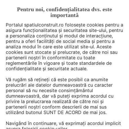
Pentru noi, confidențialitatea dvs. este
FĂ-ȚI CONT
LOGIN
importantă
CUM SE FACE
Portalul spatiulconstruit.ro folosește cookies pentru a
asigura funcționalitatea și securitatea site-ului, pentru
a personaliza conținutul și modul de interacțiune,
pentru a oferi facilități de social media și pentru a
analiza modul în care este utilizat site-ul. Aceste
Deschide filtre
cookies sunt stocate și prelucrate, de către noi sau
partenerii noștri în conformitate cu toate
reglementările în vigoare și toate standardele de
24 știri, noutăți, comunicate din
confidențialitate și securitate actuale.
categoria
Proiectare de arhitectura
Vă rugăm să rețineți că este posibil ca anumite
de la
arh. Raluca Popa
prelucrări ale datelor dumneavoastră cu caracter
personal să nu necesite consimțământul
dumneavoastră, dar vă puteți exprima acordul cu
privire la prelucrarea realizată de către noi și
partenerii noștri conform descrierii de mai sus
utilizând butonul SUNT DE ACORD de mai jos.
Navigând în continuare, vă exprimați acordul implicit
asupra folosirii cookie-urilor.