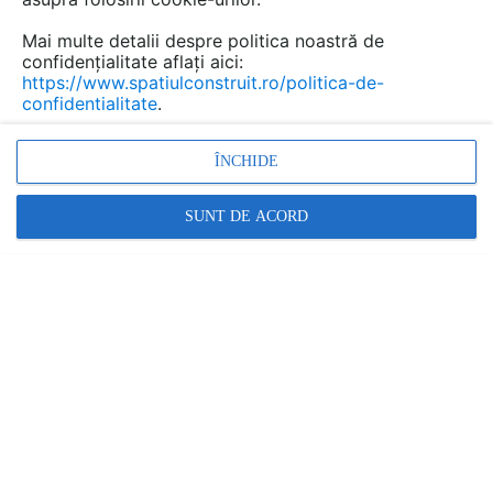
Mai multe detalii despre politica noastră de
confidențialitate aflați aici:
https://www.spatiulconstruit.ro/politica-de-
confidentialitate
.
ÎNCHIDE
SUNT DE ACORD
Extindere suspendată între două case
SPATIULCONSTRUIT
1
|
24.08.2022
|
Arhitectul Adam Knibb a propus o extindere pentru o
locuinta, folosindu-se de volumul alaturat care
apartinuse in trecut unei scoli, prin crearea unui volum
suspendat deasupra aleii de intrare.