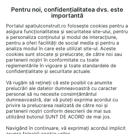
Pentru noi, confidențialitatea dvs. este
FĂ-ȚI CONT
LOGIN
importantă
CUM SE FACE
Portalul spatiulconstruit.ro folosește cookies pentru a
asigura funcționalitatea și securitatea site-ului, pentru
a personaliza conținutul și modul de interacțiune,
pentru a oferi facilități de social media și pentru a
analiza modul în care este utilizat site-ul. Aceste
Game de produse
EȘTI AICI:
cookies sunt stocate și prelucrate, de către noi sau
partenerii noștri în conformitate cu toate
reglementările în vigoare și toate standardele de
confidențialitate și securitate actuale.
Vă rugăm să rețineți că este posibil ca anumite
prelucrări ale datelor dumneavoastră cu caracter
personal să nu necesite consimțământul
dumneavoastră, dar vă puteți exprima acordul cu
privire la prelucrarea realizată de către noi și
partenerii noștri conform descrierii de mai sus
utilizând butonul SUNT DE ACORD de mai jos.
Navigând în continuare, vă exprimați acordul implicit
asupra folosirii cookie-urilor.