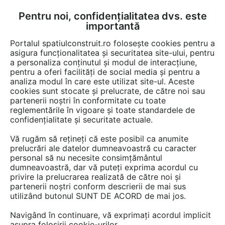
Pentru noi, confidențialitatea dvs. este
FĂ-ȚI CONT
LOGIN
importantă
CUM SE FACE
Portalul spatiulconstruit.ro folosește cookies pentru a
asigura funcționalitatea și securitatea site-ului, pentru
a personaliza conținutul și modul de interacțiune,
pentru a oferi facilități de social media și pentru a
analiza modul în care este utilizat site-ul. Aceste
Game de produse
Acoperis terasa, terase, balcoane
Pereti cortin
EȘTI AICI:
cookies sunt stocate și prelucrate, de către noi sau
partenerii noștri în conformitate cu toate
reglementările în vigoare și toate standardele de
confidențialitate și securitate actuale.
Vă rugăm să rețineți că este posibil ca anumite
prelucrări ale datelor dumneavoastră cu caracter
personal să nu necesite consimțământul
dumneavoastră, dar vă puteți exprima acordul cu
privire la prelucrarea realizată de către noi și
partenerii noștri conform descrierii de mai sus
utilizând butonul SUNT DE ACORD de mai jos.
Navigând în continuare, vă exprimați acordul implicit
asupra folosirii cookie-urilor.