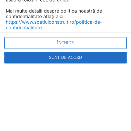
Mai multe detalii despre politica noastră de
confidențialitate aflați aici:
Tuneluri solare pentru
https://www.spatiulconstruit.ro/politica-de-
acoperisuri terasa si inclinate
confidentialitate
.
VELUX
ÎNCHIDE
Marca:
PRODUS FURNIZAT DE:
VELUX ROMANIA
SUNT DE ACORD
Vezi profil furnizor
Cere ofertă
Contactează
Descriere
Imagini (8)
Video (4)
Articole (19)
Adu lumina zilei in fiecare colt al casei tale