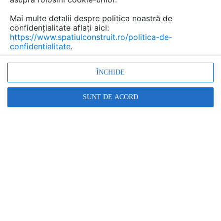
Mai multe detalii despre politica noastră de
confidențialitate aflați aici:
https://www.spatiulconstruit.ro/politica-de-
confidentialitate
.
ÎNCHIDE
Tunele de lumina, iluminat natural, iluminat spatii
SUNT DE ACORD
intunecate, tunel solar, tub reflectorizant rigid
Alte video-uri de la acelasi produs
VEZI TOATE