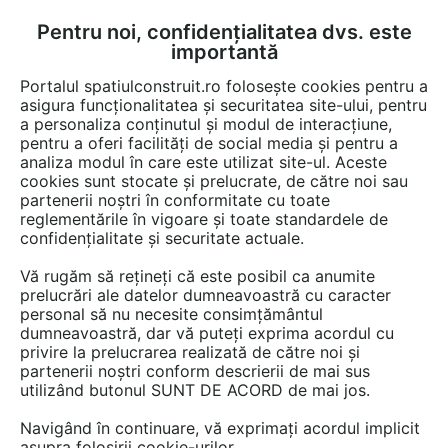
Pentru noi, confidențialitatea dvs. este
FĂ-ȚI CONT
LOGIN
importantă
CUM SE FACE
Portalul spatiulconstruit.ro folosește cookies pentru a
asigura funcționalitatea și securitatea site-ului, pentru
a personaliza conținutul și modul de interacțiune,
pentru a oferi facilități de social media și pentru a
analiza modul în care este utilizat site-ul. Aceste
Video
Acoperis terasa, terase, balcoane
Luminatoare
EȘTI AICI:
cookies sunt stocate și prelucrate, de către noi sau
partenerii noștri în conformitate cu toate
Tunel solar cu tub rigid - Inainte si dupa
reglementările în vigoare și toate standardele de
montaj in bucatarie 2 - TWR
confidențialitate și securitate actuale.
Vă rugăm să rețineți că este posibil ca anumite
1512 afisari
prelucrări ale datelor dumneavoastră cu caracter
personal să nu necesite consimțământul
dumneavoastră, dar vă puteți exprima acordul cu
privire la prelucrarea realizată de către noi și
partenerii noștri conform descrierii de mai sus
utilizând butonul SUNT DE ACORD de mai jos.
Navigând în continuare, vă exprimați acordul implicit
asupra folosirii cookie-urilor.