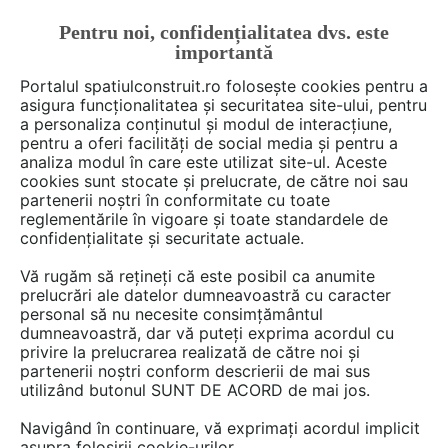
Pentru noi, confidențialitatea dvs. este
FĂ-ȚI CONT
LOGIN
importantă
CUM SE FACE
Portalul spatiulconstruit.ro folosește cookies pentru a
asigura funcționalitatea și securitatea site-ului, pentru
a personaliza conținutul și modul de interacțiune,
pentru a oferi facilități de social media și pentru a
analiza modul în care este utilizat site-ul. Aceste
De citit
știri, noutăți, comunicate
Acoperis terasa, te
EȘTI AICI:
cookies sunt stocate și prelucrate, de către noi sau
Hidroizolare terasă cu sistemul
partenerii noștri în conformitate cu toate
reglementările în vigoare și toate standardele de
PENECOAT ELASTIC și
confidențialitate și securitate actuale.
PENECOAT PU-L
Vă rugăm să rețineți că este posibil ca anumite
prelucrări ale datelor dumneavoastră cu caracter
personal să nu necesite consimțământul
Terasele necirculabile și circulabile sunt printre
dumneavoastră, dar vă puteți exprima acordul cu
privire la prelucrarea realizată de către noi și
cele mai expuse elemente ale unei construcții,
partenerii noștri conform descrierii de mai sus
fiind supuse permanent acțiunii apei, ciclurilor
utilizând butonul SUNT DE ACORD de mai jos.
repetate de îngheț-dezgheț, radiațiilor UV și
Navigând în continuare, vă exprimați acordul implicit
variațiilor mari de temperatură. Pentru a
asupra folosirii cookie-urilor.