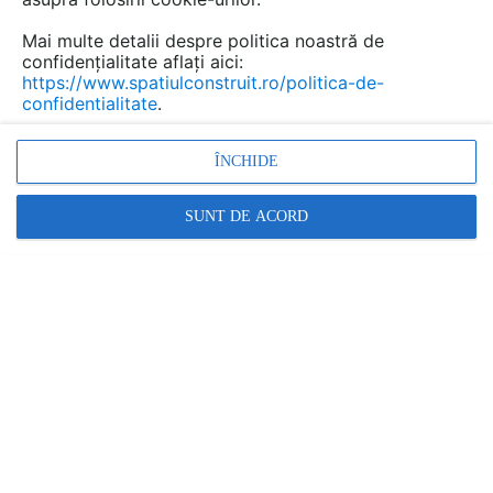
asigura o protecție eficientă și de lungă durată,
alegerea unui sistem performant de
Mai multe detalii despre politica noastră de
confidențialitate aflați aici:
hidroizolație este esențială.
https://www.spatiulconstruit.ro/politica-de-
confidentialitate
.
ÎNCHIDE
SUNT DE ACORD
Hidroizolare terasă în Fagaraș
În cadrul acestui proiect de hidroizolare terasă cu
suprafața de 800 mp, a fost utilizat sistemul