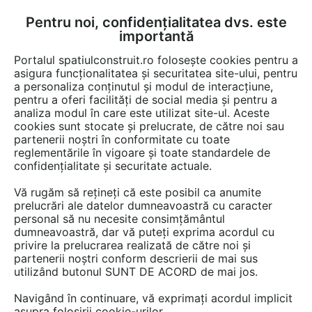
Pentru noi, confidențialitatea dvs. este
FĂ-ȚI CONT
LOGIN
importantă
CUM SE FACE
Portalul spatiulconstruit.ro folosește cookies pentru a
asigura funcționalitatea și securitatea site-ului, pentru
a personaliza conținutul și modul de interacțiune,
pentru a oferi facilități de social media și pentru a
analiza modul în care este utilizat site-ul. Aceste
Game de produse
Structuri / pereti / plansee
Izolanti si protectii
EȘTI AICI:
cookies sunt stocate și prelucrate, de către noi sau
partenerii noștri în conformitate cu toate
reglementările în vigoare și toate standardele de
confidențialitate și securitate actuale.
Vă rugăm să rețineți că este posibil ca anumite
prelucrări ale datelor dumneavoastră cu caracter
personal să nu necesite consimțământul
dumneavoastră, dar vă puteți exprima acordul cu
privire la prelucrarea realizată de către noi și
partenerii noștri conform descrierii de mai sus
utilizând butonul SUNT DE ACORD de mai jos.
Navigând în continuare, vă exprimați acordul implicit
asupra folosirii cookie-urilor.