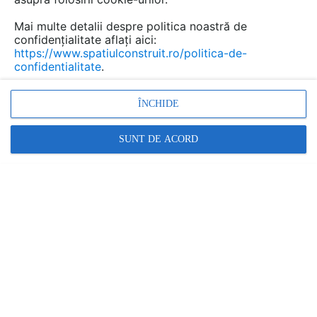
Mai multe detalii despre politica noastră de
confidențialitate aflați aici:
Produse si solutii de etansare
https://www.spatiulconstruit.ro/politica-de-
confidentialitate
.
la foc PROMAT
Marca:
ÎNCHIDE
PRODUS FURNIZAT DE:
Etex Building Performance S.A.
SUNT DE ACORD
Vezi profil furnizor
Cere ofertă
Contactează
Descriere
Documentaţii (21)
Video (1)
Etanșare la foc
Instalarea unui sistem antifoc este esențial pentru