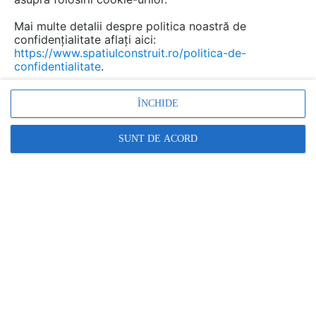
Mai multe detalii despre politica noastră de
confidențialitate aflați aici:
Dale pentru pardoseli
https://www.spatiulconstruit.ro/politica-de-
confidentialitate
.
exterioare, alei sau terase ELIS
PAVAJE
ÎNCHIDE
Marca:
PRODUS FURNIZAT DE:
SUNT DE ACORD
ELIS PAVAJE
Vezi profil furnizor
Cere ofertă
Contactează
Descriere
Imagini (14)
Documentaţii (9)
Lucrari (1)
Articole (44)