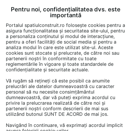
Pentru noi, confidențialitatea dvs. este
FĂ-ȚI CONT
LOGIN
importantă
CUM SE FACE
Portalul spatiulconstruit.ro folosește cookies pentru a
asigura funcționalitatea și securitatea site-ului, pentru
a personaliza conținutul și modul de interacțiune,
pentru a oferi facilități de social media și pentru a
analiza modul în care este utilizat site-ul. Aceste
Game de produse
Alei, pavaje, pardoseli de exterior
Pavele, bor
EȘTI AICI:
cookies sunt stocate și prelucrate, de către noi sau
partenerii noștri în conformitate cu toate
reglementările în vigoare și toate standardele de
confidențialitate și securitate actuale.
Vă rugăm să rețineți că este posibil ca anumite
prelucrări ale datelor dumneavoastră cu caracter
personal să nu necesite consimțământul
dumneavoastră, dar vă puteți exprima acordul cu
privire la prelucrarea realizată de către noi și
partenerii noștri conform descrierii de mai sus
utilizând butonul SUNT DE ACORD de mai jos.
Navigând în continuare, vă exprimați acordul implicit
asupra folosirii cookie-urilor.