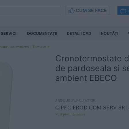
CUM SE FACE
SERVICII
DOCUMENTAŢII
DETALII CAD
NOUTĂȚI
 vane, automatizari
Termostate
Cronotermostate d
de pardoseala si s
ambient EBECO
PRODUS FURNIZAT DE:
CIPEC PROD COM SERV SRL
Vezi profil furnizor