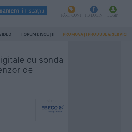
FĂ-ȚI CONT
FB LOGIN
LOGIN
VIDEO
FORUM DISCUŢII
PROMOVAȚI PRODUSE & SERVICII
igitale cu sonda
enzor de
Marca: