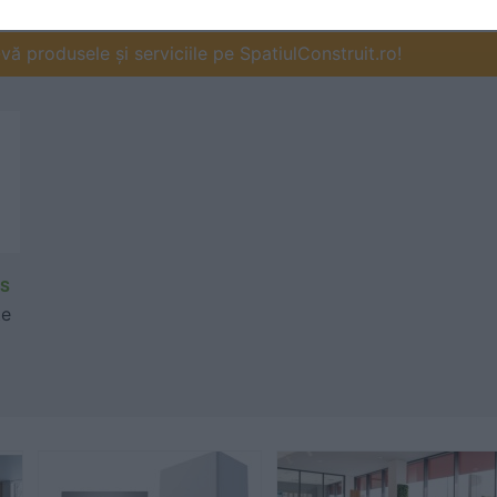
ă produsele și serviciile pe SpatiulConstruit.ro!
S
te