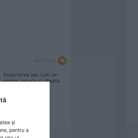
VEZI TOATE
Degivrarea sau cum sa
elimini zapada si gheata
ntă
atea și
une, pentru a
t site-ul.