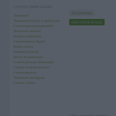
CUVINTE CHEIE/TAGURI:
Documentaţii
Termostate
Termostat incalzire in pardoseala
Cere ofertă de preț
Cronotermostat programabil
Termostate ambient
Incalzire pardoseala
Cronotermostat digital
Sistem control
Instalatii incalzire
Senzor de pardoseala
Control presiune diferentiala
Control incalzire locuinte
Cronotermostate
Termostate inteligente
Control wieless
1 Documentatie tehnica