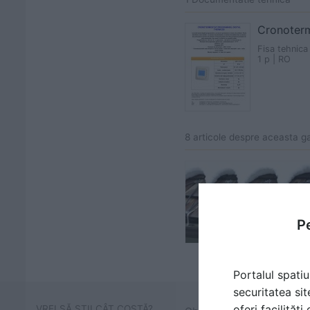
Cronoterm
Fisa tehnica
1 p | RO
8 articole despre aceasta 
Pe
Portalul spatiu
securitatea sit
oferi facilităț
VREI SĂ ȘTII CÂT COSTĂ?