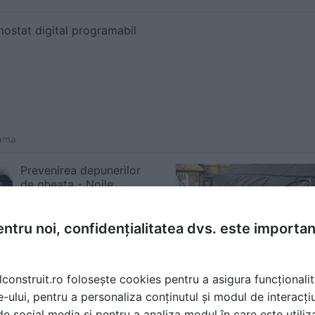
ostat digital programabil
gama
Prevenirea depunerilor
de gheata - Noile
sisteme electrice de
degivrare SHTL
ntru noi, confidențialitatea dvs. este importa
lconstruit.ro folosește cookies pentru a asigura funcționalit
e-ului, pentru a personaliza conținutul și modul de interacți
i de social media și pentru a analiza modul în care este utiliza