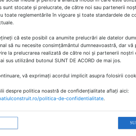
costă produsele din gama de
sunt stocate și prelucrate, de către noi sau partenerii noșt
u sonda de pardoseala si
u toate reglementările în vigoare și toate standardele de co
Cere ofertă
ctuale.
COM SERV SRL și cere
țineți că este posibil ca anumite prelucrări ale datelor du
nal să nu necesite consimțământul dumneavoastră, dar vă 
ire la prelucrarea realizată de către noi și partenerii noștr
mai sus utilizând butonul SUNT DE ACORD de mai jos.
tinuare, vă exprimați acordul implicit asupra folosirii cooki
ii despre politica noastră de confidențialitate aflați aici:
atiulconstruit.ro/politica-de-confidentialitate
.
L
CIPEC PROD COM SERV SRL
CIPEC PROD COM SERV SRL
Panouri incalzire in
Termostate pentru
infrarosu pentru
sisteme electrice de
SU
se
rezidential, birouri, spatii
incalzire in pardoseala
medicale si horeca