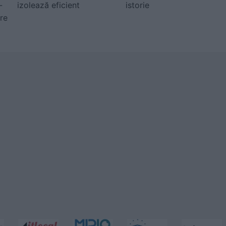
-
izolează eficient
istorie
ire