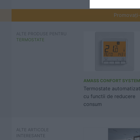
Promovați-v
ALTE PRODUSE PENTRU
TERMOSTATE
AMASS CONFORT SYSTEM
Termostate automatiza
cu functii de reducere
consum
ALTE ARTICOLE
INTERESANTE