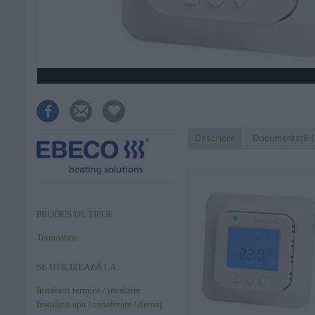
Descriere
Documentaţii (
PRODUS DE TIPUL
Termostate
SE UTILIZEAZĂ LA :
Instalatii termice / incalzire
Instalatii apa / canalizare / drenaj