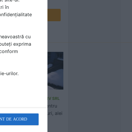
ri în
nfidențialitate
Contactează
mneavoastră cu
puteți exprima
i conform
e-urilor.
CIPEC PROD COM SERV SRL
Cabluri electrice pentru
degivrare acoperisuri, alei
NT DE ACORD
exterioare, trepte