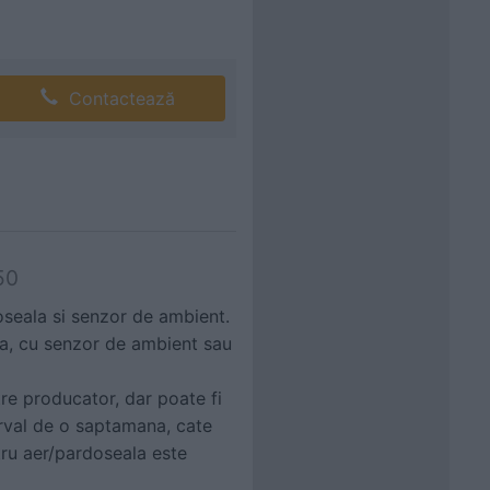
Contactează
50
seala si senzor de ambient.
la, cu senzor de ambient sau
e producator, dar poate fi
rval de o saptamana, cate
ru aer/pardoseala este