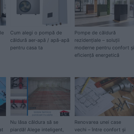
le
Cum alegi o pompă de
Pompe de căldură
căldură aer-apă / apă-apă
rezidențiale – soluții
pentru casa ta
moderne pentru confort ș
eficiență energetică
Nu lăsa căldura să se
Renovarea unei case
at
piardă! Alege inteligent,
vechi – între confort și