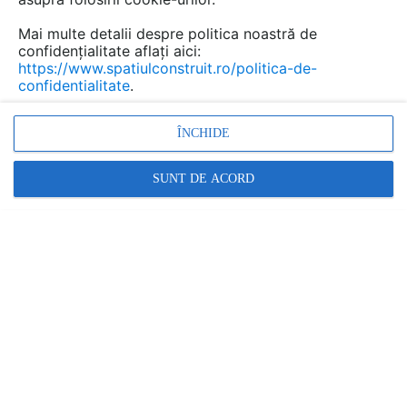
vedere gama rezidenţială oferită de Ambianzza
şi Kronoterm. Vom vedea ce înseamnă aceste
Mai multe detalii despre politica noastră de
confidențialitate aflați aici:
tehnologii, ce criterii să ai în vedere, şi ce oferă
https://www.spatiulconstruit.ro/politica-de-
concret aceste două game.
confidentialitate
.
ÎNCHIDE
SUNT DE ACORD