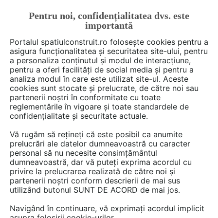
Pentru noi, confidențialitatea dvs. este
FĂ-ȚI CONT
LOGIN
importantă
CUM SE FACE
Portalul spatiulconstruit.ro folosește cookies pentru a
asigura funcționalitatea și securitatea site-ului, pentru
a personaliza conținutul și modul de interacțiune,
pentru a oferi facilități de social media și pentru a
analiza modul în care este utilizat site-ul. Aceste
De citit
Articole
Productie energie
EȘTI AICI:
cookies sunt stocate și prelucrate, de către noi sau
Cum alegi o pompă de căldură
partenerii noștri în conformitate cu toate
reglementările în vigoare și toate standardele de
aer-apă / apă-apă pentru casa
confidențialitate și securitate actuale.
ta
Vă rugăm să rețineți că este posibil ca anumite
prelucrări ale datelor dumneavoastră cu caracter
personal să nu necesite consimțământul
În contextul creşterii costurilor cu energia şi al
dumneavoastră, dar vă puteți exprima acordul cu
privire la prelucrarea realizată de către noi și
orientării către soluţii mai sustenabile, alegerea
partenerii noștri conform descrierii de mai sus
unei pompe de căldură pentru locuinţă devine
utilizând butonul SUNT DE ACORD de mai jos.
o decizie tot mai importantă. Dacă te gândeşti
Navigând în continuare, vă exprimați acordul implicit
la o soluţie de tip aer-apă sau apă-apă, ai în
asupra folosirii cookie-urilor.