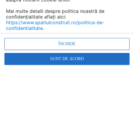
CONTACT
Mai multe detalii despre politica noastră de
confidențialitate aflați aici:
https://www.spatiulconstruit.ro/politica-de-
Adresa web:
e-incalzireelectrica.ro
,
confidentialitate
.
www.cipec.ro
,
www.incalzire-electrica-
ÎNCHIDE
pardoseala.ro
,
www.degivrare-dezghetare.ro
,
SUNT DE ACORD
www.panou-radiant-infrarosu.ro
Sediul principal