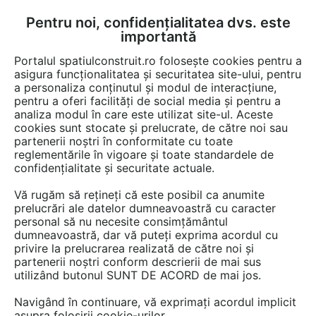
Pentru noi, confidențialitatea dvs. este
FĂ-ȚI CONT
LOGIN
importantă
CUM SE FACE
Portalul spatiulconstruit.ro folosește cookies pentru a
asigura funcționalitatea și securitatea site-ului, pentru
a personaliza conținutul și modul de interacțiune,
pentru a oferi facilități de social media și pentru a
analiza modul în care este utilizat site-ul. Aceste
cookies sunt stocate și prelucrate, de către noi sau
partenerii noștri în conformitate cu toate
reglementările în vigoare și toate standardele de
confidențialitate și securitate actuale.
CIPEC PROD COM SERV SRL
Vă rugăm să rețineți că este posibil ca anumite
prelucrări ale datelor dumneavoastră cu caracter
personal să nu necesite consimțământul
dumneavoastră, dar vă puteți exprima acordul cu
privire la prelucrarea realizată de către noi și
partenerii noștri conform descrierii de mai sus
utilizând butonul SUNT DE ACORD de mai jos.
PREZENTARE
PRODUSE
ARTICOLE
Navigând în continuare, vă exprimați acordul implicit
asupra folosirii cookie-urilor.