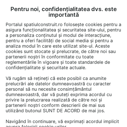
Pentru noi, confidențialitatea dvs. este
FĂ-ȚI CONT
LOGIN
importantă
CUM SE FACE
Portalul spatiulconstruit.ro folosește cookies pentru a
asigura funcționalitatea și securitatea site-ului, pentru
a personaliza conținutul și modul de interacțiune,
pentru a oferi facilități de social media și pentru a
analiza modul în care este utilizat site-ul. Aceste
Game de produse
Baie rezidentiala
Obiecte sanitare, accesorii
EȘTI AICI:
cookies sunt stocate și prelucrate, de către noi sau
partenerii noștri în conformitate cu toate
reglementările în vigoare și toate standardele de
confidențialitate și securitate actuale.
Vă rugăm să rețineți că este posibil ca anumite
prelucrări ale datelor dumneavoastră cu caracter
personal să nu necesite consimțământul
dumneavoastră, dar vă puteți exprima acordul cu
privire la prelucrarea realizată de către noi și
partenerii noștri conform descrierii de mai sus
utilizând butonul SUNT DE ACORD de mai jos.
Navigând în continuare, vă exprimați acordul implicit
asupra folosirii cookie-urilor.