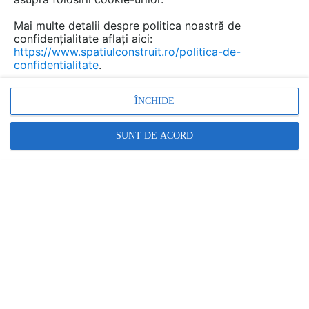
Mai multe detalii despre politica noastră de
confidențialitate aflați aici:
Rezervoare incastrate pentru
https://www.spatiulconstruit.ro/politica-de-
confidentialitate
.
vase WC GEBERIT
-
documentații tehnice
ÎNCHIDE
Marca:
PRODUS FURNIZAT DE:
SUNT DE ACORD
GEBERIT
Vezi profil furnizor
Cere ofertă
Contactează
Descriere
Imagini (17)
Documentaţii (30)
Detalii CAD (39)
Video (7)
Articole (3)