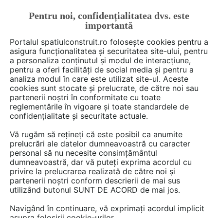
Pentru noi, confidențialitatea dvs. este
FĂ-ȚI CONT
LOGIN
importantă
CUM SE FACE
Portalul spatiulconstruit.ro folosește cookies pentru a
asigura funcționalitatea și securitatea site-ului, pentru
a personaliza conținutul și modul de interacțiune,
pentru a oferi facilități de social media și pentru a
analiza modul în care este utilizat site-ul. Aceste
De citit
Articole
Baie rezidentiala
EȘTI AICI:
cookies sunt stocate și prelucrate, de către noi sau
Clapete noi de acționare
partenerii noștri în conformitate cu toate
reglementările în vigoare și toate standardele de
pentru Geberit Duofix Delta.
confidențialitate și securitate actuale.
Alegerea modernă și fiabilă
Vă rugăm să rețineți că este posibil ca anumite
pentru baie
prelucrări ale datelor dumneavoastră cu caracter
personal să nu necesite consimțământul
dumneavoastră, dar vă puteți exprima acordul cu
privire la prelucrarea realizată de către noi și
Grupul Geberit este lider de piaţă la nivel
partenerii noștri conform descrierii de mai sus
utilizând butonul SUNT DE ACORD de mai jos.
european în domeniul produselor din sectorul
sanitar și beneficiază de o experiență
Navigând în continuare, vă exprimați acordul implicit
îndelungată încă din 1964, când a creat primul
asupra folosirii cookie-urilor.