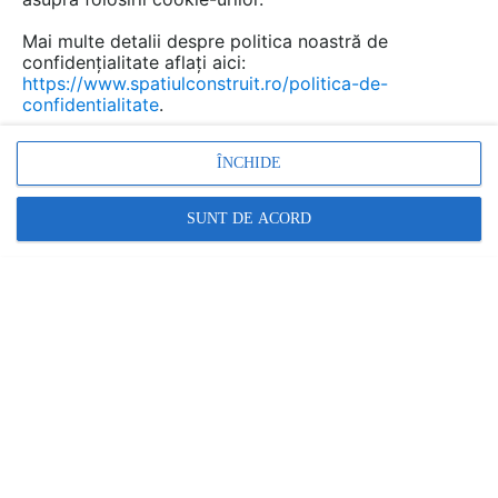
Mai multe detalii despre politica noastră de
confidențialitate aflați aici:
Containere depozitare pentru
https://www.spatiulconstruit.ro/politica-de-
deseuri NEW DESIGN
confidentialitate
.
COMPOSITE
- documentații
ÎNCHIDE
tehnice
SUNT DE ACORD
Marca:
PRODUS FURNIZAT DE:
NEW DESIGN COMPOSITE
Vezi profil furnizor
Cere ofertă
Contactează
Descriere
Documentaţii (16)
Articole (2)
Filtreaza dupa: