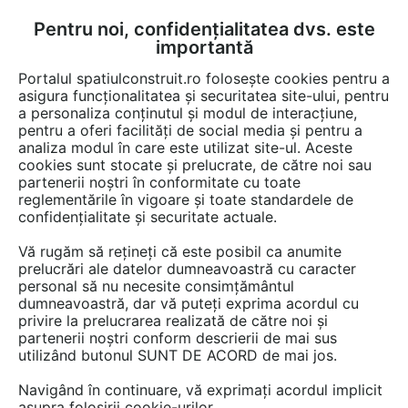
Pentru noi, confidențialitatea dvs. este
FĂ-ȚI CONT
LOGIN
importantă
CUM SE FACE
Portalul spatiulconstruit.ro folosește cookies pentru a
asigura funcționalitatea și securitatea site-ului, pentru
a personaliza conținutul și modul de interacțiune,
pentru a oferi facilități de social media și pentru a
analiza modul în care este utilizat site-ul. Aceste
Game de produse
Organizare de santier
Organizare de santier
EȘTI AICI:
cookies sunt stocate și prelucrate, de către noi sau
partenerii noștri în conformitate cu toate
reglementările în vigoare și toate standardele de
confidențialitate și securitate actuale.
Vă rugăm să rețineți că este posibil ca anumite
prelucrări ale datelor dumneavoastră cu caracter
personal să nu necesite consimțământul
dumneavoastră, dar vă puteți exprima acordul cu
privire la prelucrarea realizată de către noi și
partenerii noștri conform descrierii de mai sus
utilizând butonul SUNT DE ACORD de mai jos.
Navigând în continuare, vă exprimați acordul implicit
asupra folosirii cookie-urilor.