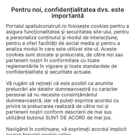
Pentru noi, confidențialitatea dvs. este
FĂ-ȚI CONT
LOGIN
importantă
CUM SE FACE
Portalul spatiulconstruit.ro folosește cookies pentru a
asigura funcționalitatea și securitatea site-ului, pentru
a personaliza conținutul și modul de interacțiune,
pentru a oferi facilități de social media și pentru a
analiza modul în care este utilizat site-ul. Aceste
Game de produse
Instalatii apa / canalizare / drenaj
Fose, separa
EȘTI AICI:
cookies sunt stocate și prelucrate, de către noi sau
partenerii noștri în conformitate cu toate
reglementările în vigoare și toate standardele de
confidențialitate și securitate actuale.
Vă rugăm să rețineți că este posibil ca anumite
prelucrări ale datelor dumneavoastră cu caracter
personal să nu necesite consimțământul
dumneavoastră, dar vă puteți exprima acordul cu
privire la prelucrarea realizată de către noi și
partenerii noștri conform descrierii de mai sus
utilizând butonul SUNT DE ACORD de mai jos.
Navigând în continuare, vă exprimați acordul implicit
asupra folosirii cookie-urilor.