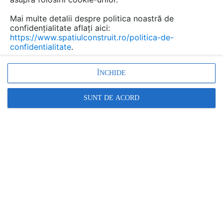
Mai multe detalii despre politica noastră de
confidențialitate aflați aici:
Separatoare de grasimi,
https://www.spatiulconstruit.ro/politica-de-
amidon si particule inerte NEW
confidentialitate
.
DESIGN COMPOSITE
ÎNCHIDE
Marca:
PRODUS FURNIZAT DE:
NEW DESIGN COMPOSITE
SUNT DE ACORD
Vezi profil furnizor
Cere ofertă
Contactează
Descriere
Documentaţii (7)
Articole (2)
Separator de grasimi, amidon si particule