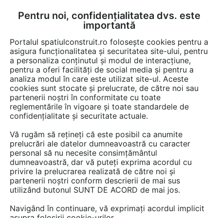
Pentru noi, confidențialitatea dvs. este
FĂ-ȚI CONT
LOGIN
importantă
CUM SE FACE
Portalul spatiulconstruit.ro folosește cookies pentru a
asigura funcționalitatea și securitatea site-ului, pentru
a personaliza conținutul și modul de interacțiune,
pentru a oferi facilități de social media și pentru a
analiza modul în care este utilizat site-ul. Aceste
Game de produse
Organizare de santier
Mobilier urban
Wc ec
EȘTI AICI:
cookies sunt stocate și prelucrate, de către noi sau
partenerii noștri în conformitate cu toate
reglementările în vigoare și toate standardele de
confidențialitate și securitate actuale.
Vă rugăm să rețineți că este posibil ca anumite
prelucrări ale datelor dumneavoastră cu caracter
personal să nu necesite consimțământul
dumneavoastră, dar vă puteți exprima acordul cu
privire la prelucrarea realizată de către noi și
partenerii noștri conform descrierii de mai sus
utilizând butonul SUNT DE ACORD de mai jos.
Navigând în continuare, vă exprimați acordul implicit
asupra folosirii cookie-urilor.