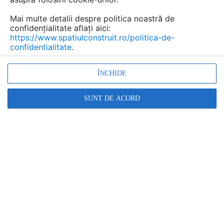
Mai multe detalii despre politica noastră de
confidențialitate aflați aici:
Toalete ecologice din poliester,
https://www.spatiulconstruit.ro/politica-de-
confidentialitate
.
vidanjabile, chesonate NEW
DESIGN COMPOSITE
ÎNCHIDE
Marca:
PRODUS FURNIZAT DE:
SUNT DE ACORD
NEW DESIGN COMPOSITE
Vezi profil furnizor
Cere ofertă
Contactează
Descriere
Imagini (14)
Documentaţii (8)
Articole (2)
Toaleta ecologica cu vas, racordabila,