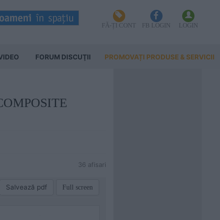
FĂ-ȚI CONT
FB LOGIN
LOGIN
VIDEO
FORUM DISCUŢII
PROMOVAȚI PRODUSE & SERVICII
GN COMPOSITE
36 afisari
Salvează pdf
Full screen