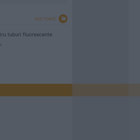
VEZI TOATE
ru tuburi fluorescente
e