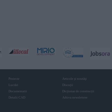
Proiecte
Articole și noutăţi
Lucrări
Discuții
Documentatii
Dicționar de construcții
Detalii CAD
Arhiva newslettere