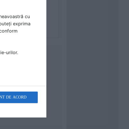
mneavoastră cu
puteți exprima
i conform
e-urilor.
I TEHNICE Lungimea(L) mm
NT DE ACORD