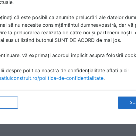
ctuale.
țineți că este posibil ca anumite prelucrări ale datelor du
nal să nu necesite consimțământul dumneavoastră, dar vă 
ire la prelucrarea realizată de către noi și partenerii noștr
mai sus utilizând butonul SUNT DE ACORD de mai jos.
tinuare, vă exprimați acordul implicit asupra folosirii cooki
ESEURI PERICULOASE SERIA - TIEFFE TWO
FE TWO TIEFFE MINI TWO TIEFFE MICRO TWO 850 550 250 CARACTERISTIC
ii despre politica noastră de confidențialitate aflați aici:
) mm
atiulconstruit.ro/politica-de-confidentialitate
.
SU