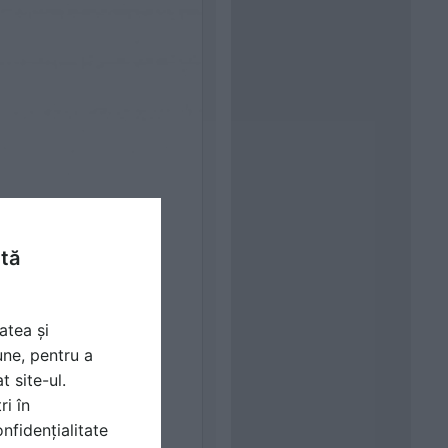
ntă
atea și
une, pentru a
t site-ul.
ri în
nfidențialitate