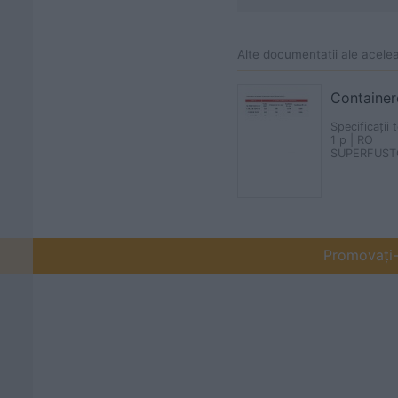
Alte documentatii ale acele
Container
Specificații 
1 p | RO
SUPERFUST
Promovați-v