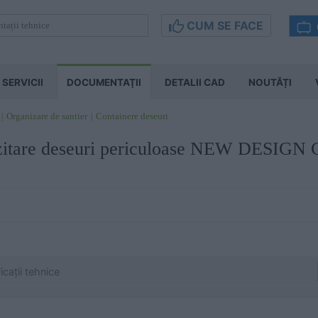
CUM SE FACE
SERVICII
DOCUMENTAŢII
DETALII CAD
NOUTĂȚI
Organizare de santier
Containere deseuri
ozitare deseuri periculoase NEW DESI
cații tehnice