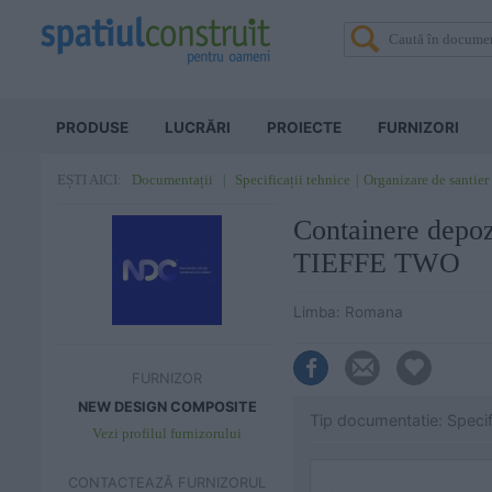
PRODUSE
LUCRĂRI
PROIECTE
FURNIZORI
Documentații
Specificații tehnice
Organizare de santier
EȘTI AICI:
Containere dep
TIEFFE TWO
Limba: Romana
FURNIZOR
NEW DESIGN COMPOSITE
Tip documentatie: Specifi
Vezi profilul furnizorului
CONTACTEAZĂ FURNIZORUL