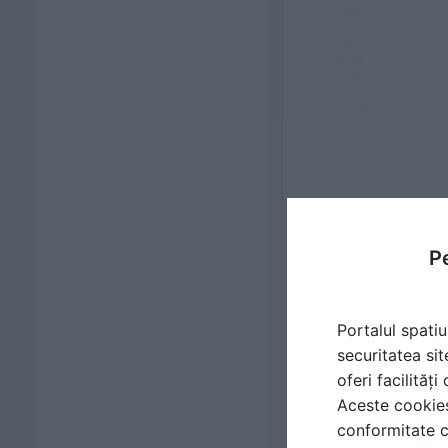
Pe
Portalul spatiu
securitatea sit
oferi facilităț
Aceste cookies 
conformitate c