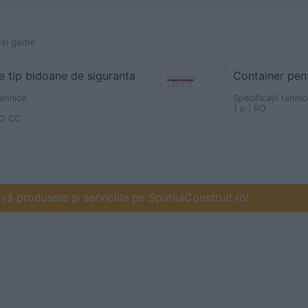
asi game
e tip bidoane de siguranta
Container pent
tehnice
Specificații tehnic
1 p | RO
O CC
ă produsele și serviciile pe SpatiulConstruit.ro!