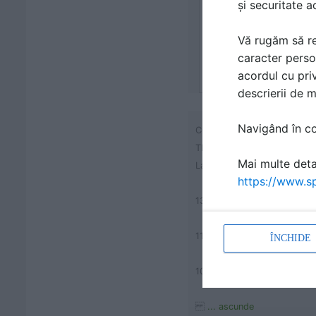
și securitate a
Vă rugăm să re
caracter perso
acordul cu priv
descrierii de 
Navigând în con
CONTAINERE DEPOZITARE D
TIPUL Volum (litri) TIEF
Mai multe detal
Latimea(P) mm Inaltimea(H
https://www.sp
1350 1130 920
1170 830 710
ÎNCHIDE
1040 1040 840
... ascunde