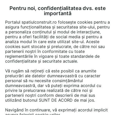
Pentru noi, confidențialitatea dvs. este
FĂ-ȚI CONT
LOGIN
importantă
CUM SE FACE
Portalul spatiulconstruit.ro folosește cookies pentru a
asigura funcționalitatea și securitatea site-ului, pentru
a personaliza conținutul și modul de interacțiune,
pentru a oferi facilități de social media și pentru a
analiza modul în care este utilizat site-ul. Aceste
Documentații
Specificații tehnice
Organizare de santier
Organizar
EȘTI AICI:
cookies sunt stocate și prelucrate, de către noi sau
partenerii noștri în conformitate cu toate
Containere depozitare ulei vegetal NEW
reglementările în vigoare și toate standardele de
DESIGN COMPOSITE ECOIL EURO
confidențialitate și securitate actuale.
MINERALE, ECOIL MINERALE,
Vă rugăm să rețineți că este posibil ca anumite
ECOIL NEW MINERALE
prelucrări ale datelor dumneavoastră cu caracter
personal să nu necesite consimțământul
dumneavoastră, dar vă puteți exprima acordul cu
Limba: Romana
privire la prelucrarea realizată de către noi și
partenerii noștri conform descrierii de mai sus
utilizând butonul SUNT DE ACORD de mai jos.
14 afisari
Navigând în continuare, vă exprimați acordul implicit
Salvează pdf
Tip documentatie: Specificații tehnice
asupra folosirii cookie-urilor.