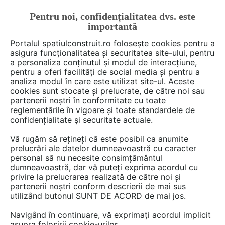
Pentru noi, confidențialitatea dvs. este
FĂ-ȚI CONT
LOGIN
importantă
CUM SE FACE
Portalul spatiulconstruit.ro folosește cookies pentru a
asigura funcționalitatea și securitatea site-ului, pentru
a personaliza conținutul și modul de interacțiune,
pentru a oferi facilități de social media și pentru a
analiza modul în care este utilizat site-ul. Aceste
cookies sunt stocate și prelucrate, de către noi sau
partenerii noștri în conformitate cu toate
SG
reglementările în vigoare și toate standardele de
confidențialitate și securitate actuale.
Vă rugăm să rețineți că este posibil ca anumite
prelucrări ale datelor dumneavoastră cu caracter
DISCUTII
personal să nu necesite consimțământul
dumneavoastră, dar vă puteți exprima acordul cu
privire la prelucrarea realizată de către noi și
10 posturi
partenerii noștri conform descrierii de mai sus
utilizând butonul SUNT DE ACORD de mai jos.
Navigând în continuare, vă exprimați acordul implicit
1 - 10 din 10 posturi
asupra folosirii cookie-urilor.