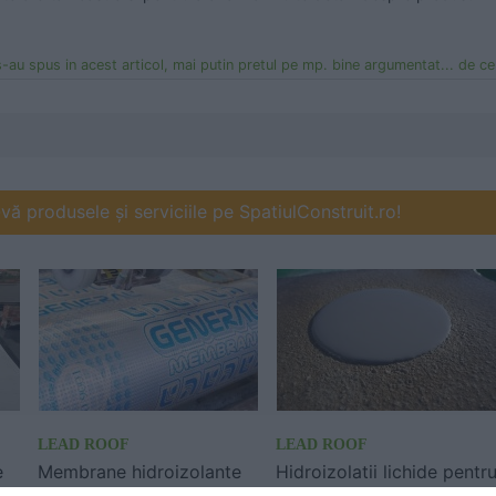
-au spus in acest articol, mai putin pretul pe mp. bine argumentat... de ce el si
ă produsele și serviciile pe SpatiulConstruit.ro!
LEAD ROOF
LEAD ROOF
e
Membrane hidroizolante
Hidroizolatii lichide pentr