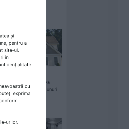
acoperisuri plane
atea și
une, pentru a
t site-ul.
ri în
nfidențialitate
Consultant Asigurari.ro
Asigurare facultativă
mneavoastră cu
pentru locuință și bunuri
puteți exprima
i conform
e-urilor.