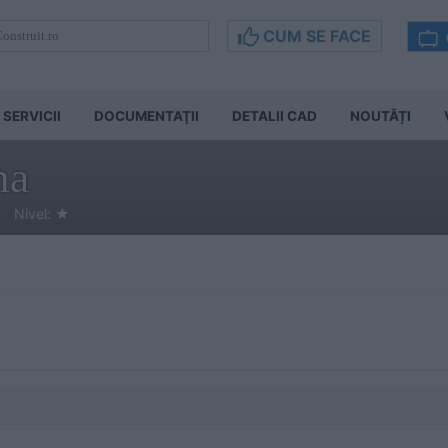
CUM SE FACE
SERVICII
DOCUMENTAŢII
DETALII CAD
NOUTĂȚI
na
| Nivel:
★