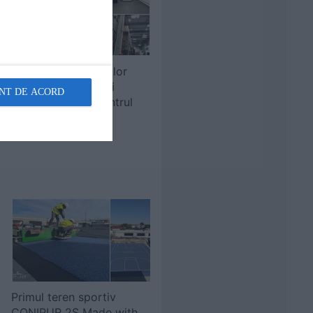
Realizarea instalațiilor
termice, electrice și
NT DE ACORD
sanitare pentru Centrul
Logistic Karl Heinz
Dietrich din Brașov
Primul teren sportiv
CONIPUR 2S Made with