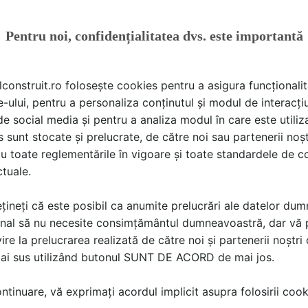
bituminoase pentru
acoperis, terasa si
acoperis
balcoane
Pentru noi, confidențialitatea dvs. este importantă
lconstruit.ro folosește cookies pentru a asigura funcționalit
e-ului, pentru a personaliza conținutul și modul de interacți
i de social media și pentru a analiza modul în care este utiliza
sunt stocate și prelucrate, de către noi sau partenerii noșt
u toate reglementările în vigoare și toate standardele de co
ctuale.
Sun Leader
Consultant Asigurari.ro
Servicii de amenajari
Asigurare pentru terenuri
țineți că este posibil ca anumite prelucrări ale datelor du
terase rezidentiale si
si culturi agricole
nal să nu necesite consimțământul dumneavoastră, dar vă 
horeca
ire la prelucrarea realizată de către noi și partenerii noștr
mai sus utilizând butonul SUNT DE ACORD de mai jos.
tinuare, vă exprimați acordul implicit asupra folosirii cooki