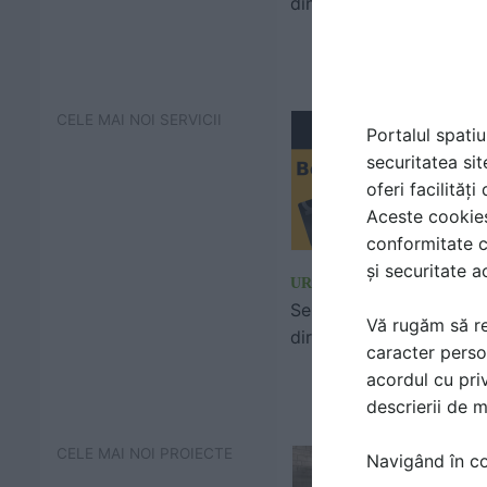
din PVC
CELE MAI NOI SERVICII
Portalul spatiu
securitatea sit
oferi facilităț
Aceste cookies 
conformitate c
și securitate a
URGENT BETON
Servicii de livrare beton
Vă rugăm să re
direct pe santier
caracter perso
acordul cu priv
descrierii de 
CELE MAI NOI PROIECTE
Navigând în con