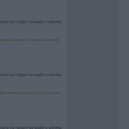
ostru va rugam sa lasati o adresa 
 firmele agreate sa monteze sistemul din ...
ostru va rugam sa lasati o adresa 
 o casa individuala nu prea mare, unde as...
ostru va rugam sa lasati o adresa 