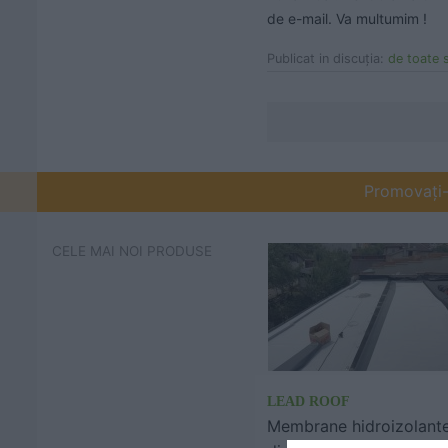
de e-mail. Va multumim !
Publicat in discuţia:
de toate s
Promovați-v
CELE MAI NOI PRODUSE
LEAD ROOF
Membrane hidroizolant