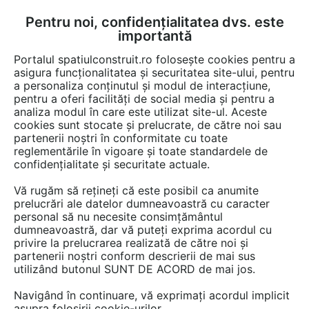
Pentru noi, confidențialitatea dvs. este
FĂ-ȚI CONT
LOGIN
importantă
CUM SE FACE
Portalul spatiulconstruit.ro folosește cookies pentru a
asigura funcționalitatea și securitatea site-ului, pentru
a personaliza conținutul și modul de interacțiune,
pentru a oferi facilități de social media și pentru a
analiza modul în care este utilizat site-ul. Aceste
EȘTI AICI:
Forum discuții
cookies sunt stocate și prelucrate, de către noi sau
partenerii noștri în conformitate cu toate
reglementările în vigoare și toate standardele de
confidențialitate și securitate actuale.
Vă rugăm să rețineți că este posibil ca anumite
prelucrări ale datelor dumneavoastră cu caracter
Pare a fi o metoda de izolare
personal să nu necesite consimțământul
dumneavoastră, dar vă puteți exprima acordul cu
termica buna. Ma intereseaza
privire la prelucrarea realizată de către noi și
pretul /m2 cu tot cu manopera
partenerii noștri conform descrierii de mai sus
utilizând butonul SUNT DE ACORD de mai jos.
precum si care sunt firmele
Navigând în continuare, vă exprimați acordul implicit
agreate sa monteze sistemul
asupra folosirii cookie-urilor.