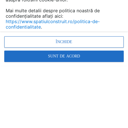
din ...
Mai multe detalii despre politica noastră de
confidențialitate aflați aici:
https://www.spatiulconstruit.ro/politica-de-
confidentialitate
.
Urmăreşte această discuţie
ÎNCHIDE
scris de
Dobrea Iulian
la data 01 Apr 2012, 17:32
Pare a fi o metoda de izolare termica buna. Ma
SUNT DE ACORD
intereseaza pretul /m2 cu tot cu manopera precum si
care sunt firmele agreate sa monteze sistemul din
Galati.
Răspunde
scris de
Paula Gaina
la data 04 Apr 2012, 13:19
Buna ziua ! Pentru a va trimite oferta noastra si pentru a
afla mai multe detalii despre produsul nostru va rugam