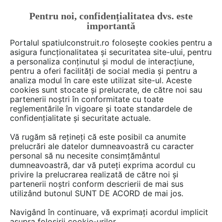
Pentru noi, confidențialitatea dvs. este
FĂ-ȚI CONT
LOGIN
importantă
CUM SE FACE
Portalul spatiulconstruit.ro folosește cookies pentru a
asigura funcționalitatea și securitatea site-ului, pentru
a personaliza conținutul și modul de interacțiune,
pentru a oferi facilități de social media și pentru a
analiza modul în care este utilizat site-ul. Aceste
cookies sunt stocate și prelucrate, de către noi sau
partenerii noștri în conformitate cu toate
ooovidiu
reglementările în vigoare și toate standardele de
confidențialitate și securitate actuale.
Vă rugăm să rețineți că este posibil ca anumite
prelucrări ale datelor dumneavoastră cu caracter
DISCUTII
personal să nu necesite consimțământul
dumneavoastră, dar vă puteți exprima acordul cu
privire la prelucrarea realizată de către noi și
8 posturi
partenerii noștri conform descrierii de mai sus
utilizând butonul SUNT DE ACORD de mai jos.
Navigând în continuare, vă exprimați acordul implicit
1 - 8 din 8 posturi
asupra folosirii cookie-urilor.