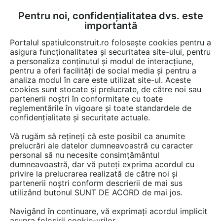
Pentru noi, confidențialitatea dvs. este
FĂ-ȚI CONT
LOGIN
importantă
CUM SE FACE
Portalul spatiulconstruit.ro folosește cookies pentru a
asigura funcționalitatea și securitatea site-ului, pentru
a personaliza conținutul și modul de interacțiune,
pentru a oferi facilități de social media și pentru a
analiza modul în care este utilizat site-ul. Aceste
EȘTI AICI:
Forum discuții
Finisaje si amenajari interioare
Electrocasnice
cookies sunt stocate și prelucrate, de către noi sau
partenerii noștri în conformitate cu toate
reglementările în vigoare și toate standardele de
confidențialitate și securitate actuale.
Vă rugăm să rețineți că este posibil ca anumite
prelucrări ale datelor dumneavoastră cu caracter
Masina de spalat rufe
personal să nu necesite consimțământul
dumneavoastră, dar vă puteți exprima acordul cu
Electrolux
privire la prelucrarea realizată de către noi și
partenerii noștri conform descrierii de mai sus
utilizând butonul SUNT DE ACORD de mai jos.
Urmăreşte această discuţie
Navigând în continuare, vă exprimați acordul implicit
asupra folosirii cookie-urilor.