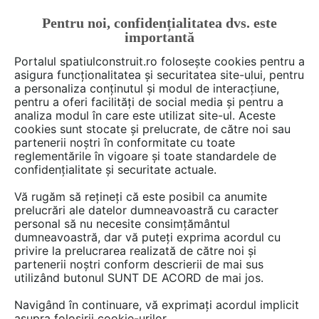
Pentru noi, confidențialitatea dvs. este
FĂ-ȚI CONT
LOGIN
importantă
CUM SE FACE
Portalul spatiulconstruit.ro folosește cookies pentru a
asigura funcționalitatea și securitatea site-ului, pentru
a personaliza conținutul și modul de interacțiune,
pentru a oferi facilități de social media și pentru a
analiza modul în care este utilizat site-ul. Aceste
cookies sunt stocate și prelucrate, de către noi sau
partenerii noștri în conformitate cu toate
Monica Stanila
reglementările în vigoare și toate standardele de
confidențialitate și securitate actuale.
Vă rugăm să rețineți că este posibil ca anumite
prelucrări ale datelor dumneavoastră cu caracter
DISCUTII
personal să nu necesite consimțământul
dumneavoastră, dar vă puteți exprima acordul cu
privire la prelucrarea realizată de către noi și
1 post
partenerii noștri conform descrierii de mai sus
utilizând butonul SUNT DE ACORD de mai jos.
Navigând în continuare, vă exprimați acordul implicit
1 - 1 din 1 post
asupra folosirii cookie-urilor.