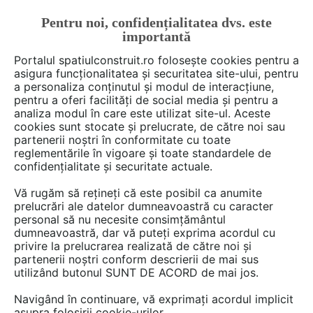
Pentru noi, confidențialitatea dvs. este
FĂ-ȚI CONT
LOGIN
importantă
CUM SE FACE
Portalul spatiulconstruit.ro folosește cookies pentru a
asigura funcționalitatea și securitatea site-ului, pentru
a personaliza conținutul și modul de interacțiune,
pentru a oferi facilități de social media și pentru a
analiza modul în care este utilizat site-ul. Aceste
cookies sunt stocate și prelucrate, de către noi sau
partenerii noștri în conformitate cu toate
Gheorghe
reglementările în vigoare și toate standardele de
confidențialitate și securitate actuale.
Vă rugăm să rețineți că este posibil ca anumite
prelucrări ale datelor dumneavoastră cu caracter
DISCUTII
personal să nu necesite consimțământul
dumneavoastră, dar vă puteți exprima acordul cu
privire la prelucrarea realizată de către noi și
2 posturi
partenerii noștri conform descrierii de mai sus
utilizând butonul SUNT DE ACORD de mai jos.
Navigând în continuare, vă exprimați acordul implicit
1 - 2 din 2 posturi
asupra folosirii cookie-urilor.