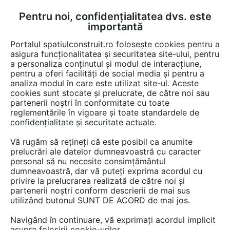
Pentru noi, confidențialitatea dvs. este
FĂ-ȚI CONT
LOGIN
importantă
CUM SE FACE
Portalul spatiulconstruit.ro folosește cookies pentru a
asigura funcționalitatea și securitatea site-ului, pentru
a personaliza conținutul și modul de interacțiune,
pentru a oferi facilități de social media și pentru a
analiza modul în care este utilizat site-ul. Aceste
EȘTI AICI:
Forum discuții
Curte, gradina, amenajari exterioare
cookies sunt stocate și prelucrate, de către noi sau
Alei, pavaje, pardoseli de exterior
partenerii noștri în conformitate cu toate
reglementările în vigoare și toate standardele de
confidențialitate și securitate actuale.
Vă rugăm să rețineți că este posibil ca anumite
prelucrări ale datelor dumneavoastră cu caracter
personal să nu necesite consimțământul
Dorim sa folosim deck
dumneavoastră, dar vă puteți exprima acordul cu
privire la prelucrarea realizată de către noi și
compozit pentru o terasa de
partenerii noștri conform descrierii de mai sus
utilizând butonul SUNT DE ACORD de mai jos.
aprox 150 m2. asteptam oferta
dvs pe m2 cu accesoriile
Navigând în continuare, vă exprimați acordul implicit
asupra folosirii cookie-urilor.