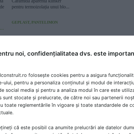
ta
Cărămidă aparentă klinker
 de
pentru termoizolația unui blo...
GEPLAST, PANTELIMON
BRICKED - SAVED BRICKS OF TRANSILVANIA , CLUJ-NAPOCA
ntru noi, confidențialitatea dvs. este importa
lconstruit.ro folosește cookies pentru a asigura funcționalit
e-ului, pentru a personaliza conținutul și modul de interacți
i de social media și pentru a analiza modul în care este utiliza
sunt stocate și prelucrate, de către noi sau partenerii noșt
u toate reglementările în vigoare și toate standardele de co
ctuale.
 ce
Cărămida aparentă în
Cărămida la vedere în
amenajările interioare – cu
amenajări moderne
țineți că este posibil ca anumite prelucrări ale datelor du
ce c...