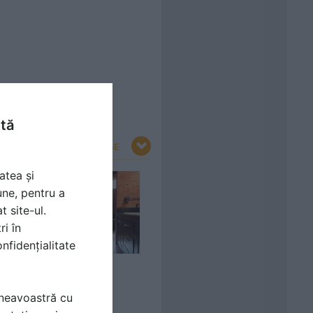
ntă
RESTRANGE
atea și
une, pentru a
t site-ul.
ri în
nfidențialitate
Cărămida în baie
mneavoastră cu