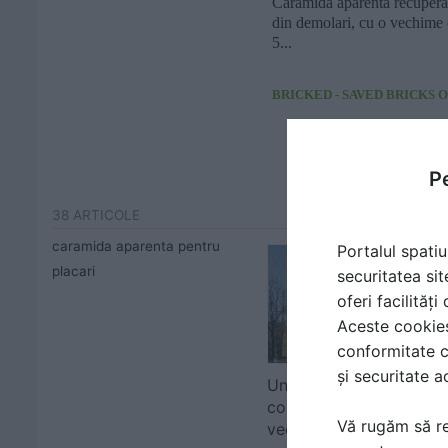
Caramida aparenta recupera
din demolari, cu o vechime
5...
Pe
38 ARTICOLE
caramida aparenta pentru
Portalul spatiu
placari
securitatea sit
oferi facilităț
Aceste cookies 
conformitate c
și securitate a
Un proiect de renovare
combină arhitectură
Vă rugăm să re
veche, nouă...