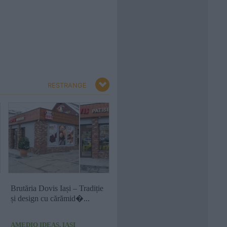
RESTRANGE
Brutăria Dovis Iași – Tradiție
și design cu cărămid�...
AMEDIO IDEAS, IASI