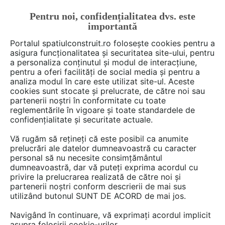
Pentru noi, confidențialitatea dvs. este
FĂ-ȚI CONT
LOGIN
importantă
CUM SE FACE
Portalul spatiulconstruit.ro folosește cookies pentru a
asigura funcționalitatea și securitatea site-ului, pentru
a personaliza conținutul și modul de interacțiune,
pentru a oferi facilități de social media și pentru a
analiza modul în care este utilizat site-ul. Aceste
Deschide filtre
cookies sunt stocate și prelucrate, de către noi sau
partenerii noștri în conformitate cu toate
reglementările în vigoare și toate standardele de
7 game
cu 70 produse în categoria
confidențialitate și securitate actuale.
Tratamente, reparatii, reabilitari
Vă rugăm să rețineți că este posibil ca anumite
prelucrări ale datelor dumneavoastră cu caracter
personal să nu necesite consimțământul
dumneavoastră, dar vă puteți exprima acordul cu
privire la prelucrarea realizată de către noi și
partenerii noștri conform descrierii de mai sus
utilizând butonul SUNT DE ACORD de mai jos.
Navigând în continuare, vă exprimați acordul implicit
asupra folosirii cookie-urilor.