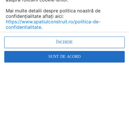
Mai multe detalii despre politica noastră de
confidențialitate aflați aici:
https://www.spatiulconstruit.ro/politica-de-
confidentialitate
.
ÎNCHIDE
SUNT DE ACORD
Rasini injectabile pentru repararea structurilor din beton MAPEI
MAPEI
În această gamă:
14 documentații
11 imagini
7 produse