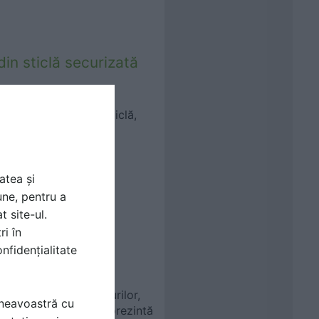
din sticlă securizată
stfel de perete, din sticlă,
ină naturală; în plus,
atea și
une, pentru a
t site-ul.
ți din sticlă
ri în
nfidențialitate
ie deschisă - a birourilor,
mneavoastră cu
ernativă modernă o reprezintă