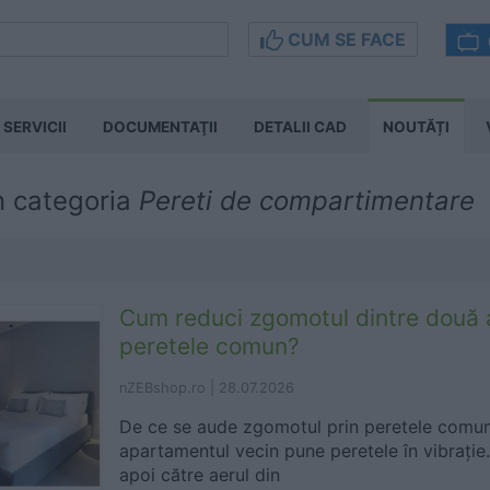
CUM SE FACE
SERVICII
DOCUMENTAŢII
DETALII CAD
NOUTĂȚI
n categoria
Pereti de compartimentare
Cum reduci zgomotul dintre două 
peretele comun?
nZEBshop.ro |
28.07.2026
De ce se aude zgomotul prin peretele comun
apartamentul vecin pune peretele în vibrație.
apoi către aerul din