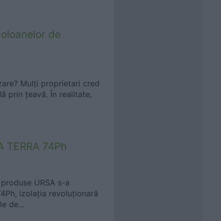
coloanelor de
re? Mulți proprietari cred
 prin țeavă. În realitate,
RSA TERRA 74Ph
e produse URSA s-a
h, izolația revoluționară
e de...