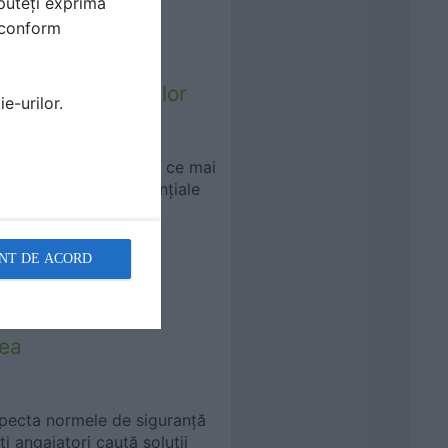
puteți exprima
i conform
mentarea birourilor
e-urilor.
plicabilitate din ce în ce mai
 comerciale sau rezidențiale
NT DE ACORD
i lasă lumina să
tea
specta normele de siguranță
ți angajatori caută soluții