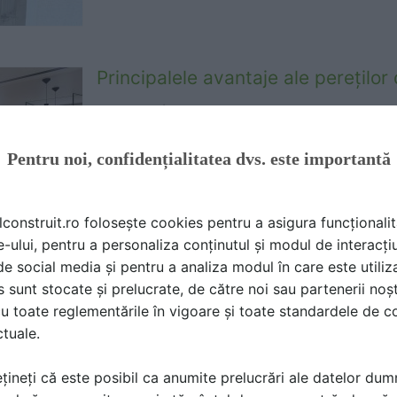
Principalele avantaje ale pereților 
Moldoglass |
21.03.2022
De altfel, principalul avantaj al alegerii unui a
Pentru noi, confidențialitatea dvs. este importantă
este acela că oferă interiorului mai multă lum
lconstruit.ro folosește cookies pentru a asigura funcționalit
e-ului, pentru a personaliza conținutul și modul de interacți
i de social media și pentru a analiza modul în care este utiliza
Compartimentarea spațiilor cu pere
sunt stocate și prelucrate, de către noi sau partenerii noșt
securizată
u toate reglementările în vigoare și toate standardele de co
ctuale.
Moldoglass |
17.02.2022
Pentru compartimentarea spațiilor cu destinaț
țineți că este posibil ca anumite prelucrări ale datelor du
spațiilor comerciale sau rezidențiale - o alt