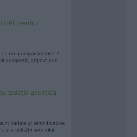
ri HPL pentru
te pentru compartimentări?
al compozit, obținut prin
 cu izolația acustică
sunt variate și semnificative.
 și a calității somnului.