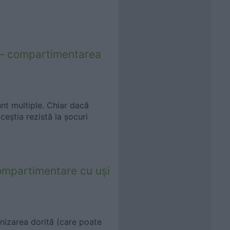
i – compartimentarea
unt multiple. Chiar dacă
aceștia rezistă la șocuri
ompartimentare cu uși
rnizarea dorită (care poate