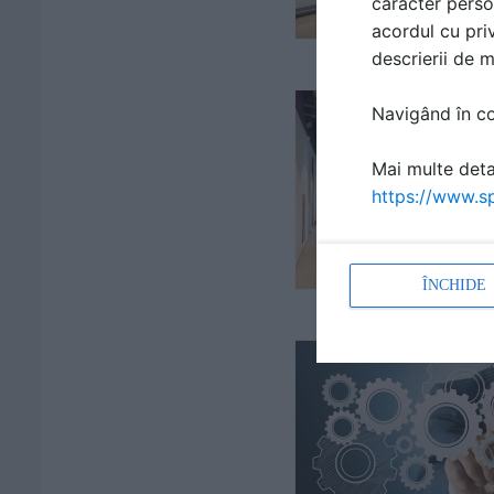
caracter perso
acordul cu priv
descrierii de 
Navigând în con
Mai multe detal
https://www.sp
ÎNCHIDE