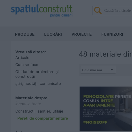
PRODUSE
LUCRĂRI
PROIECTE
FURNIZORI
Vreau să citesc:
48 materiale di
Articole
Cum se face
Ghiduri de proiectare și
construcții
știri, noutăți, comunicate
Materiale despre:
Înapoi la toate
Constructii, santier, utilaje
Pereti de compartimentare