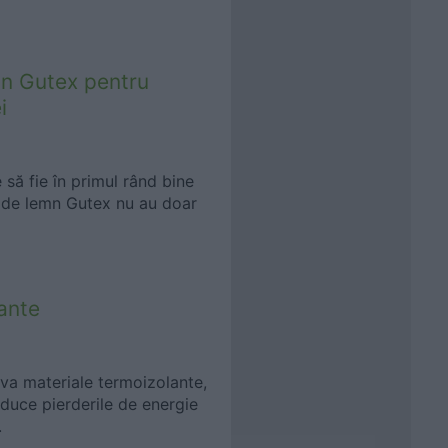
mn Gutex pentru
i
 să fie în primul rând bine
ră de lemn Gutex nu au doar
ante
eva materiale termoizolante,
educe pierderile de energie
.