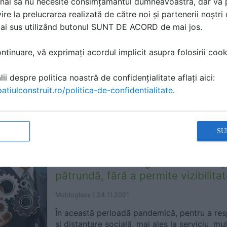
nal să nu necesite consimțământul dumneavoastră, dar vă 
ire la prelucrarea realizată de către noi și partenerii noștr
mai sus utilizând butonul SUNT DE ACORD de mai jos.
Soluții ingenioase pentru comparti
tinuare, vă exprimați acordul implicit asupra folosirii cooki
Moldoglass |
21.01.2022
ii despre politica noastră de confidențialitate aflați aici:
Compartimentările cu pereți din sticlă, au o a
atiulconstruit.ro/politica-de-confidentialitate
.
mare atât pentru birouri cât și pentru spații
SU
Geamul sablat asigură intimitate ș
pătrundă, fără a permite vizibilita
Moldoglass |
24.11.2021
În această perioadă pandemică, pentru a re
și distanțare socială, mai ales la serviciu, mul