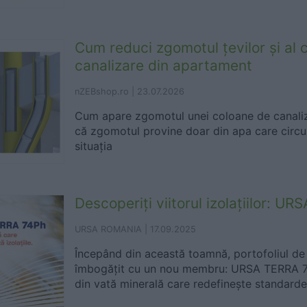
Cum reduci zgomotul țevilor și al 
canalizare din apartament
nZEBshop.ro |
23.07.2026
Cum apare zgomotul unei coloane de canaliza
că zgomotul provine doar din apa care circulă
situația
Descoperiți viitorul izolațiilor: U
URSA ROMANIA |
17.09.2025
Începând din această toamnă, portofoliul d
îmbogățit cu un nou membru: URSA TERRA 74P
din vată minerală care redefinește standardel