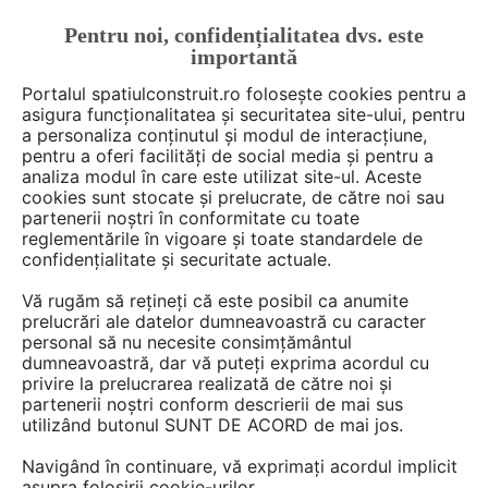
Pentru noi, confidențialitatea dvs. este
FĂ-ȚI CONT
LOGIN
importantă
CUM SE FACE
Portalul spatiulconstruit.ro folosește cookies pentru a
asigura funcționalitatea și securitatea site-ului, pentru
a personaliza conținutul și modul de interacțiune,
pentru a oferi facilități de social media și pentru a
analiza modul în care este utilizat site-ul. Aceste
Deschide filtre
cookies sunt stocate și prelucrate, de către noi sau
partenerii noștri în conformitate cu toate
reglementările în vigoare și toate standardele de
4 game
cu 21 produse în categoria
confidențialitate și securitate actuale.
Tabla, panouri, tigle metalice
Vă rugăm să rețineți că este posibil ca anumite
prelucrări ale datelor dumneavoastră cu caracter
personal să nu necesite consimțământul
dumneavoastră, dar vă puteți exprima acordul cu
privire la prelucrarea realizată de către noi și
partenerii noștri conform descrierii de mai sus
utilizând butonul SUNT DE ACORD de mai jos.
Navigând în continuare, vă exprimați acordul implicit
asupra folosirii cookie-urilor.