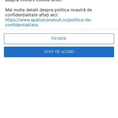
Mai multe detalii despre politica noastră de
confidențialitate aflați aici:
https://www.spatiulconstruit.ro/politica-de-
confidentialitate
.
ÎNCHIDE
Cere ofertă
Cere info
SUNT DE ACORD
Tabla expandata pentru aplicatii in constructii GRIRO
GRIRO